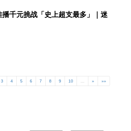
佳播千元挑战「史上超支最多」｜迷
3
4
5
6
7
8
9
10
…
»
»»