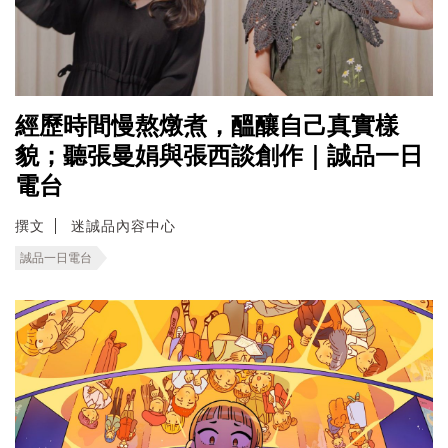
經歷時間慢熬燉煮，醞釀自己真實樣
貌；聽張曼娟與張西談創作｜誠品一日
電台
撰文
迷誠品內容中心
誠品一日電台