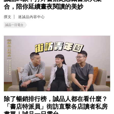
合，陪你延續晝夜閱讀的美妙
撰文
迷誠品內容中心
誠品一日電台
除了暢銷排行榜，誠品人都在看什麼？
「書店特派員」街訪直擊各店讀者私房