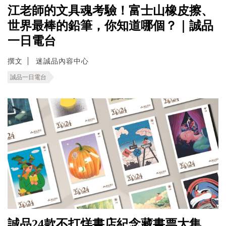
江老師的文具魂考驗！富士山橡皮擦、
世界最棒的鉛筆，你知道哪個？｜誠品
一日電台
撰文
迷誠品內容中心
誠品一日電台
誠品24款不打烊書店紀念藏書票大集