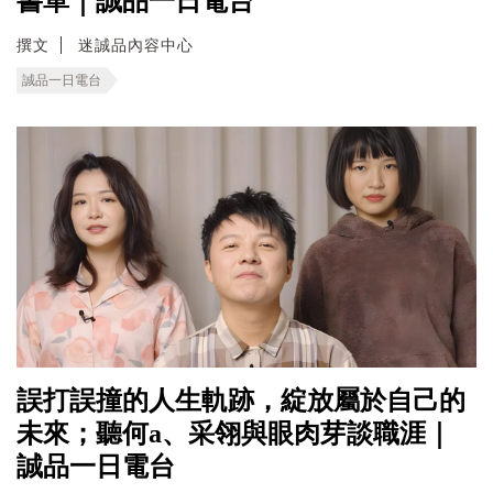
書單｜誠品一日電台
撰文
迷誠品內容中心
誠品一日電台
誤打誤撞的人生軌跡，綻放屬於自己的
未來；聽何a、采翎與眼肉芽談職涯｜
誠品一日電台