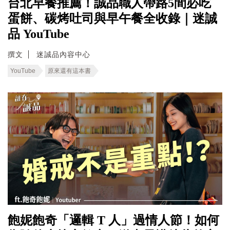
台北早餐推薦！誠品職人帶路5間必吃
蛋餅、碳烤吐司與早午餐全收錄｜迷誠
品 YouTube
撰文
迷誠品內容中心
YouTube
原來還有這本書
飽妮飽奇「邏輯 T 人」過情人節！如何