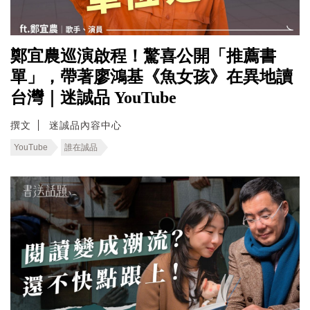
鄭宜農巡演啟程！驚喜公開「推薦書
單」，帶著廖鴻基《魚女孩》在異地讀
台灣｜迷誠品 YouTube
撰文
迷誠品內容中心
YouTube
誰在誠品