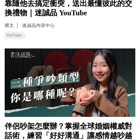
靠隨他去搞定衝突，送出最懂彼此的交
換禮物｜迷誠品 YouTube
撰文
迷誠品內容中心
YouTube
伴侶吵架怎麼辦？掌握全球婚姻權威對
話術，練習「好好溝通」讓感情越吵越