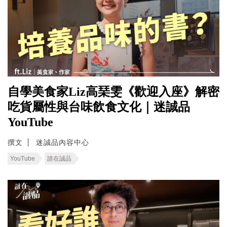
自學美食家Liz高琹雯《歡迎入座》解密
吃貨屬性與台味飲食文化｜迷誠品
YouTube
撰文
迷誠品內容中心
YouTube
誰在誠品