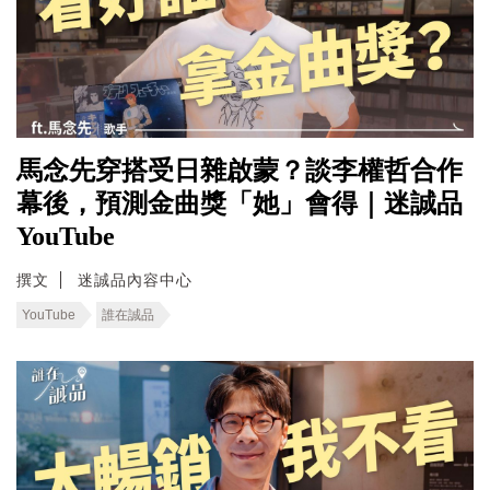
馬念先穿搭受日雜啟蒙？談李權哲合作
幕後，預測金曲獎「她」會得｜迷誠品
YouTube
撰文
迷誠品內容中心
YouTube
誰在誠品