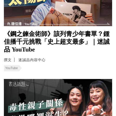
《鋼之鍊金術師》該列青少年書單？鍾
佳播千元挑戰「史上超支最多」｜迷誠
品 YouTube
撰文
迷誠品內容中心
YouTube