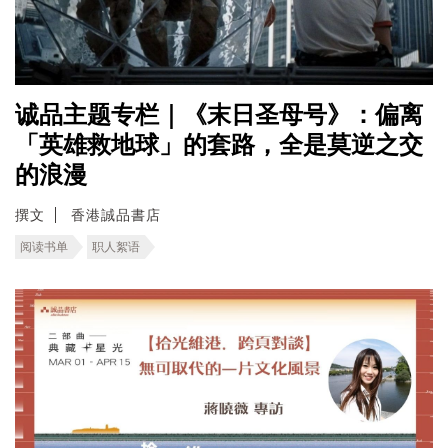
诚品主题专栏｜《末日圣母号》：偏离
「英雄救地球」的套路，全是莫逆之交
的浪漫
撰文
香港誠品書店
阅读书单
职人絮语