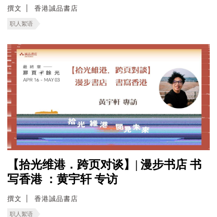
撰文
香港誠品書店
职人絮语
【拾光维港．跨页对谈】| 漫步书店 书
写香港 ：黄宇轩 专访
撰文
香港誠品書店
职人絮语