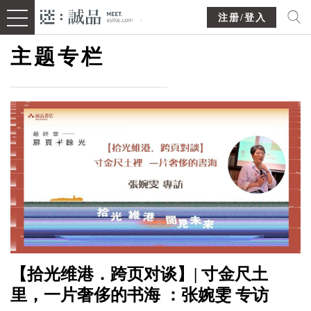
注册/登入
主题专栏
【拾光维港．跨页对谈】| 寸金尺土
里，一片奢侈的书海 ：张婉雯 专访