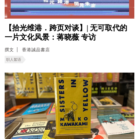
【拾光维港．跨页对谈】| 无可取代的
一片文化风景：蒋晓薇 专访
撰文
香港誠品書店
职人絮语