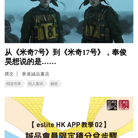
从《米奇7号》到《米奇17号》，奉俊
昊想说的是……
撰文
香港誠品書店
阅读书单
职人絮语
藝術