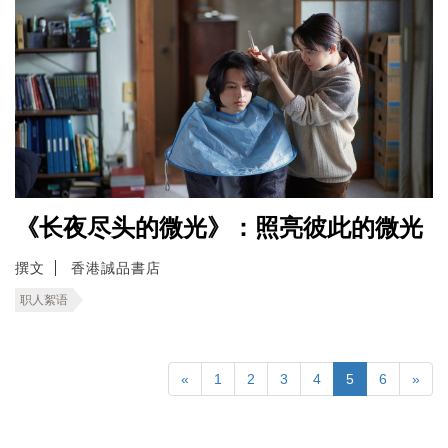
《长夜尽头的微光》：照亮彼此的微光
撰文
香港誠品書店
职人絮语
«
1
2
3
4
5
6
»