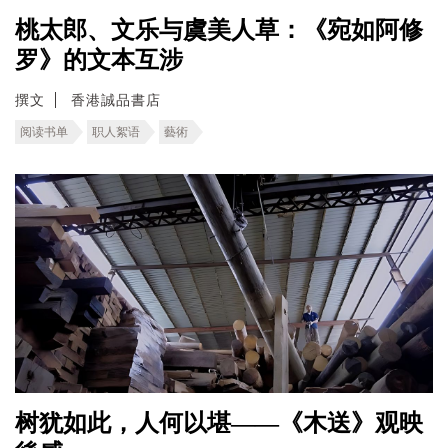
桃太郎、文乐与虞美人草：《宛如阿修
罗》的文本互涉
撰文
香港誠品書店
阅读书单
职人絮语
藝術
树犹如此，人何以堪——《木送》观映