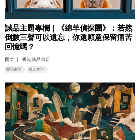
誠品主題專欄｜《綿羊偵探團》：若然
倒數三聲可以遺忘，你還願意保留痛苦
回憶嗎？
撰文
香港誠品書店
閱讀書單
職人絮語