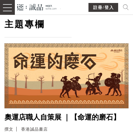
註冊/登入
主題專欄
奧運店職人自策展 ｜【命運的磨石】
撰文
香港誠品書店