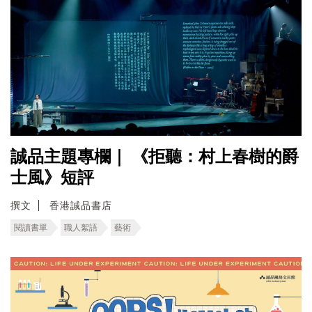
誠品主題專欄｜ 《拒聽：村上春樹的爵
士風》短評
撰文
香港誠品書店
閱讀書單
職人絮語
藝術