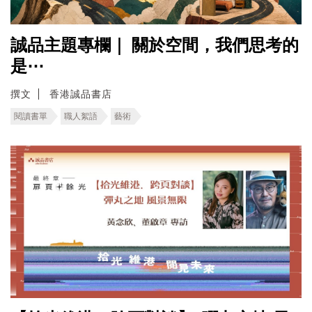
誠品主題專欄｜ ​關於空間，我們思考的
是⋯
撰文
香港誠品書店
閱讀書單
職人絮語
藝術