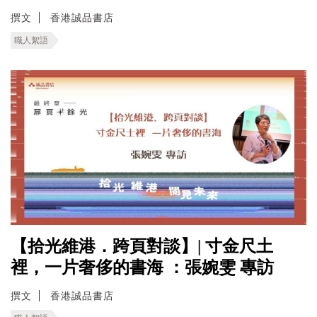
撰文
香港誠品書店
職人絮語
【拾光維港．跨頁對談】| 寸金尺土
裡，一片奢侈的書海 ：張婉雯 專訪
撰文
香港誠品書店