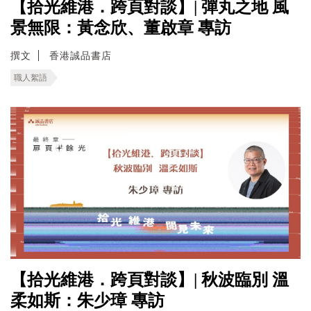
【拾光維港．跨頁對談】| 彈丸之地 風
景無限：黃念欣、董啟章 專訪
撰文
香港誠品書店
職人絮語
【拾光維港．跨頁對談】| 秋波臨別 溫
柔如斯：朱少璋 專訪