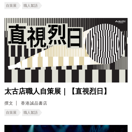
自策展
職人絮語
太古店職人自策展｜【直視烈日】
撰文
香港誠品書店
自策展
職人絮語