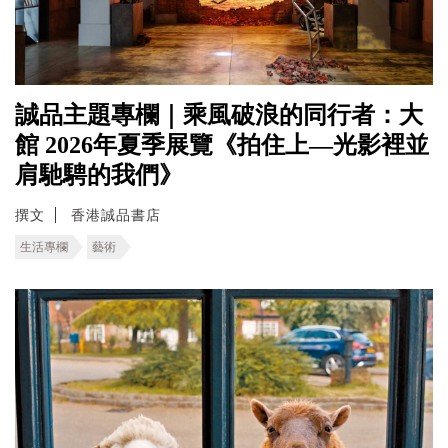
誠品主題專欄｜乘風破浪的同行者：大
館 2026年夏季展覽《拍住上—光影裡並
肩馳騁的我們》
撰文
香港誠品書店
生活專欄
藝術