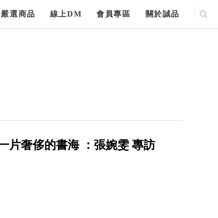
嚴選商品
線上DM
會員專區
關於誠品
一片奢侈的書海 ：張婉雯 專訪