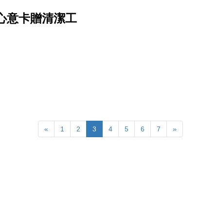
心意卡贈清潔工
«
1
2
3
4
5
6
7
»