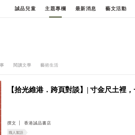
誠品兒童
主題專欄
最新消息
藝文活動
事
閱讀文學
藝術生活
【拾光維港．跨頁對談】| 寸金尺土裡，
撰文
香港誠品書店
職人絮語