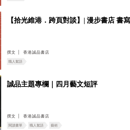
【拾光維港．跨頁對談】| 漫步書店 書寫
撰文
香港誠品書店
職人絮語
誠品主題專欄｜四月藝文短評
撰文
香港誠品書店
閱讀書單
職人絮語
藝術