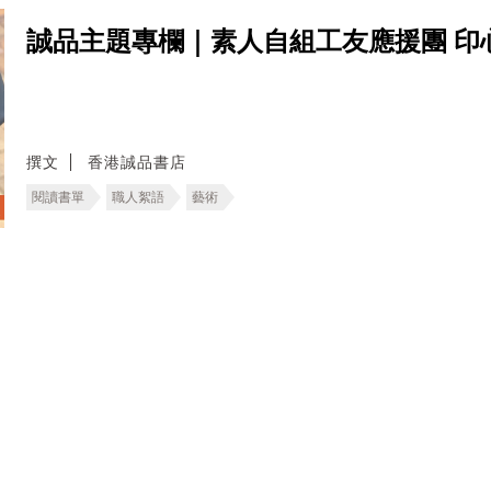
誠品主題專欄｜素人自組工友應援團 印
撰文
香港誠品書店
閱讀書單
職人絮語
藝術