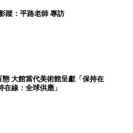
影蹤：平路老師 專訪
態 ⼤館當代美術館呈獻「保持在
保持在線：全球供應」