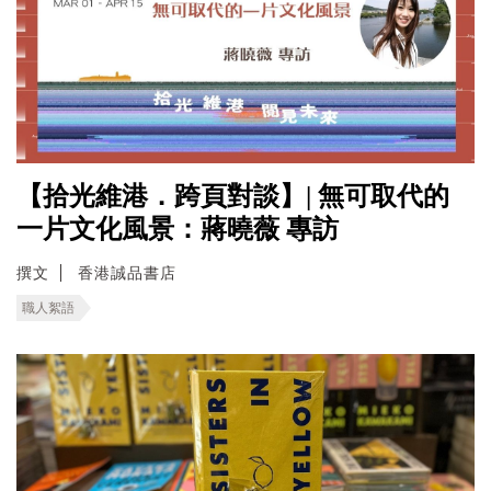
【拾光維港．跨頁對談】| 無可取代的
一片文化風景：蔣曉薇 專訪
撰文
香港誠品書店
職人絮語