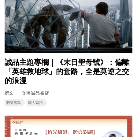
誠品主題專欄｜《末日聖母號》：偏離
「英雄救地球」的套路，全是莫逆之交
的浪漫
撰文
香港誠品書店
閱讀書單
職人絮語