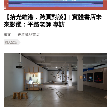
【拾光維港．跨頁對談】| 實體書店未
來影蹤：平路老師 專訪
撰文
香港誠品書店
職人絮語