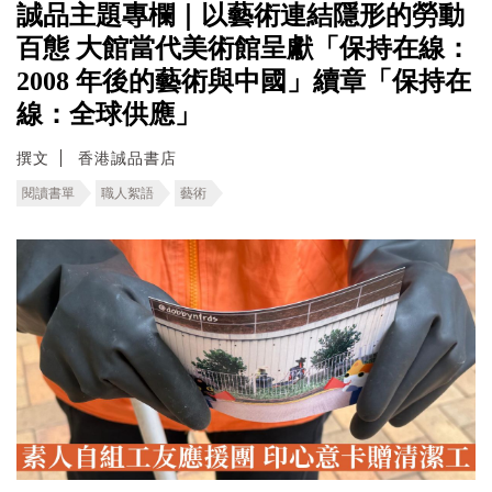
誠品主題專欄｜以藝術連結隱形的勞動
百態 ⼤館當代美術館呈獻「保持在線：
2008 年後的藝術與中國」續章「保持在
線：全球供應」
撰文
香港誠品書店
閱讀書單
職人絮語
藝術