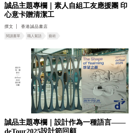
誠品主題專欄｜素人自組工友應援團 印
心意卡贈清潔工
撰文
香港誠品書店
閱讀書單
職人絮語
藝術
誠品主題專欄｜設計作為一種語言——
deTour2025設計節回顧