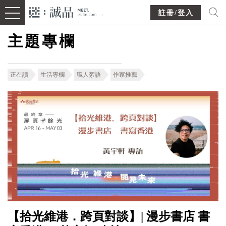
註冊/登入
主題專欄
正在讀
生活專欄
職人絮語
作家推薦
【拾光維港．跨頁對談】| 漫步書店 書