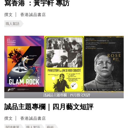
寫香港 ：黃宇軒 專訪
撰文
香港誠品書店
職人絮語
誠品主題專欄｜四月藝文短評
撰文
香港誠品書店
閱讀書單
職人絮語
藝術