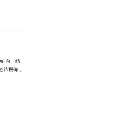
种面向，结
签诗摆饰，