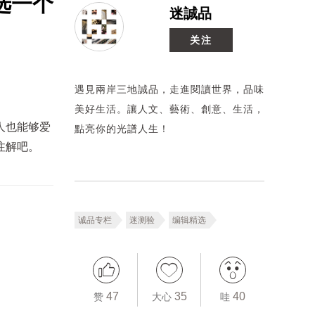
选一个
迷誠品
关注
遇見兩岸三地誠品，走進閱讀世界，品味
美好生活。讓人文、藝術、創意、生活，
人也能够爱
點亮你的光譜人生！
注解吧。
诚品专栏
迷测验
编辑精选
47
35
40
赞
大心
哇