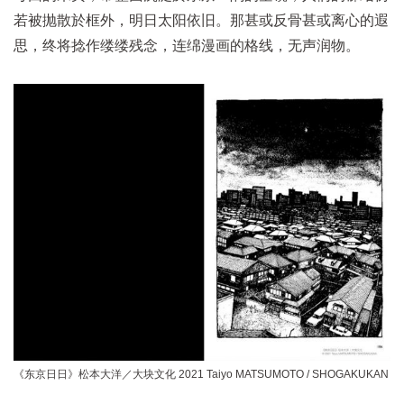
若被抛散於框外，明日太阳依旧。那甚或反骨甚或离心的遐
思，终将捻作缕缕残念，连绵漫画的格线，无声润物。
《东京日日》松本大洋／大块文化 2021 Taiyo MATSUMOTO / SHOGAKUKAN