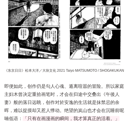
《东京日日》松本大洋／大块文化 2021 Taiyo MATSUMOTO / SHOGAKUKAN
即便如此，创作仍是勾人心魂、遁离喧嚣的冒险。所以家庭
主妇木曾决定重拾画笔时，才会在归途中交叠出《午後人
妻》般的落日远眺，创作对於安逸的生活就是抹禁忌的余
晖，难以捉摸却又惹人悸动。绝望的岚山也才会在沉睡前呢
喃低语：
「只有在画漫画的瞬间，我才算真正的活着。」