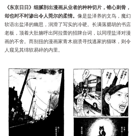
《东京日日》细腻剖出漫画从业者的种种切片，锥心刺骨，
却也时不时渗出令人莞尔的柔情。
像是盐泽养的文鸟，魔幻
软语出盐泽的幽思，润滑了写实的冷硬。长满落腮胡的书店
老板，顶着大肚腩呼出阿拉蕾的招牌台词，以同理盐泽对漫
画的不舍。而别扭的漫画家青木崩溃寻找逃家的猫咪，则令
人窥见其绵软易碎的内里。