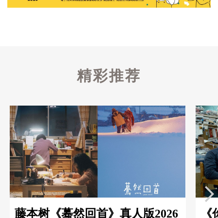
精彩推荐
藤本树《蓦然回首》真人版2026
《