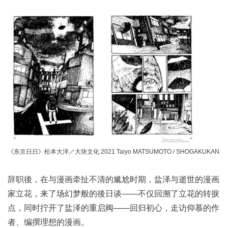
《东京日日》松本大洋／大块文化 2021 Taiyo MATSUMOTO / SHOGAKUKAN
辞职後，在与漫画牵扯不清的尴尬时期，盐泽与逝世的漫画
家立花，来了场幻梦般的後日谈——不仅回溯了立花的转捩
点，同时拧开了盐泽的重启阀——回归初心，走访仰慕的作
者、编撰理想的漫画。