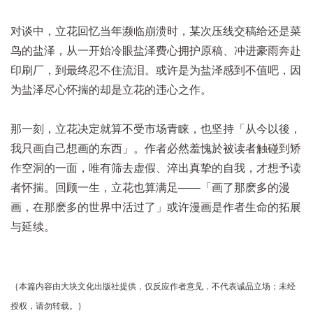
对谈中，立花回忆当年濒临崩溃时，某次压线交稿给还是菜
鸟的盐泽，从一开始冷眼盐泽费心拥护原稿、冲进豪雨奔赴
印刷厂，到最终忍不住流泪。或许是为盐泽感到不值吧，因
为盐泽尽心怀揣的却是立花的违心之作。
那一刻，立花决定就算不受市场青睐，也坚持「从今以後，
我只画自己想画的东西」。作者必然羞愧於被读者触碰到矫
作空洞的一面，唯有筛去虚假、淬出真挚的自我，才想予读
者怀揣。回顾一生，立花也算满足——「画了那麽多的漫
画，在那麽多的世界中活过了」或许漫画是作者生命的拓展
与延续。
｛本篇内容
由大块文化出版社提供，仅反应作者意见，不代表诚品立场；未经
授权，请勿转载。｝