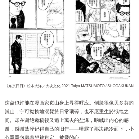
《东京日日》松本大洋／大块文化 2021 Taiyo MATSUMOTO / SHOGAKUKAN
这点也许能在漫画家岚山身上寻得呼应。侧脸很像贝多芬的
岚山，宁可拗执地溺毙於日常琐碎，也不愿重生於纸笔之
间。却在谢绝邀稿後又追上离去的盐泽，呐喊出内心的感
谢，感谢盐泽记得自己的旧作——曝露了那决绝冷面下，小
心翼翼包裹着想被肯定、被爱的心。