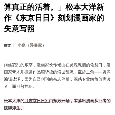
算真正的活着。」松本大洋新
作《东京日日》刻划漫画家的
失意写照
小島（漫畫家）
撰文
雨丝凌乱的东京，漫画家长作蜷曲在灵魂乾涸的龟裂口，漫
画家青木则搅进作品腰斩後的愤世乱流，至於主角——资深
编辑盐泽，因为自己创刊的杂志停版，深感专业触角偏离读
者，而引咎辞职。
松本大洋的
《东京日日》
由颓败开场，零落出漫画从业者的
破碎浮生。