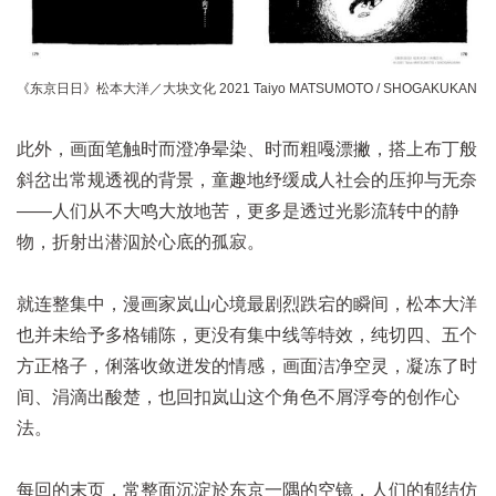
《东京日日》松本大洋／大块文化 2021 Taiyo MATSUMOTO / SHOGAKUKAN
此外，画面笔触时而澄净晕染、时而粗嘠漂撇，搭上布丁般
斜岔出常规透视的背景，童趣地纾缓成人社会的压抑与无奈
——人们从不大鸣大放地苦，更多是透过光影流转中的静
物，折射出潜泅於心底的孤寂。
就连整集中，漫画家岚山心境最剧烈跌宕的瞬间，松本大洋
也并未给予多格铺陈，更没有集中线等特效，纯切四、五个
方正格子，俐落收敛迸发的情感，画面洁净空灵，凝冻了时
间、涓滴出酸楚，也回扣岚山这个角色不屑浮夸的创作心
法。
每回的末页，常整面沉淀於东京一隅的空镜，人们的郁结仿