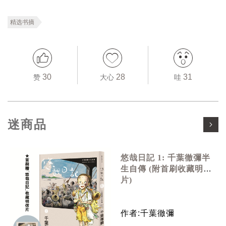
精选书摘
30
28
31
赞
大心
哇
迷商品
悠哉日記 1: 千葉徹彌半
生自傳 (附首刷收藏明信
片)
作者:千葉徹彌