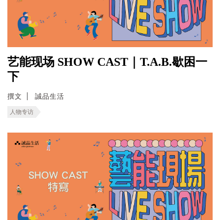
艺能现场 SHOW CAST｜T.A.B.歇困一
下
撰文
誠品生活
人物专访