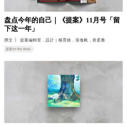
盘点今年的自己｜《提案》11月号「留
下这一年」
撰文
提案編輯室．設計｜楊育維．張逸帆．黃柔雅
提案on the desk