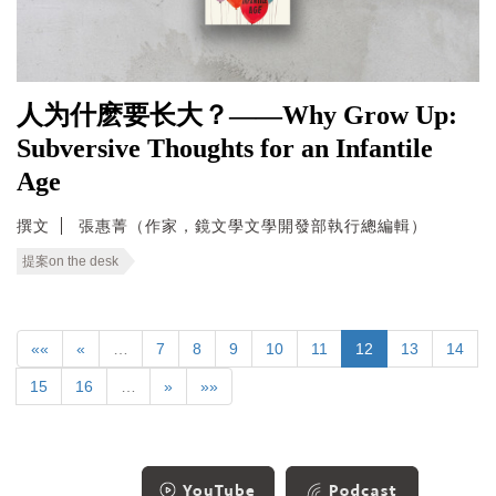
人为什麽要长大？——Why Grow Up:
Subversive Thoughts for an Infantile
Age
撰文
張惠菁（作家，鏡文學文學開發部執行總編輯）
提案on the desk
««
«
…
7
8
9
10
11
12
13
14
15
16
…
»
»»