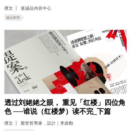
撰文
迷誠品內容中心
诚品新闻
透过刘姥姥之眼， 重见「红楼」四位角
色 ──谁说（红楼梦）读不完_下篇
撰文
厭世哲學家．設計｜李政勳