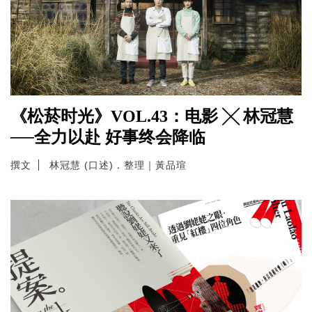
《松菸时光》VOL.43：电影 ╳ 林冠慧
──全力以赴 好事终会降临
撰文
林冠慧 (口述)．整理｜黃品瑄