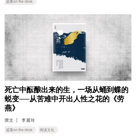
提案on the desk
死亡中酝酿出来的生，一场从蛹到蝶的
蜕变──从苦难中开出人性之花的《劳
燕》
撰文
李麗玲
提案on the desk
阅读文化