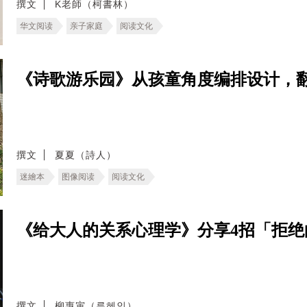
撰文
K老師（柯書林）
华文阅读
亲子家庭
阅读文化
《诗歌游乐园》从孩童角度编排设计，
撰文
夏夏（詩人）
迷繪本
图像阅读
阅读文化
《给大人的关系心理学》分享4招「拒
撰文
柳惠寅（류혜인）