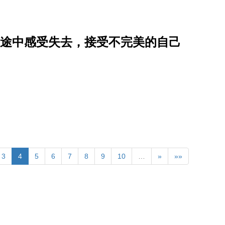
从旅途中感受失去，接受不完美的自己
3
4
5
6
7
8
9
10
…
»
»»