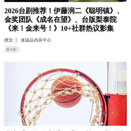
2026台剧推荐！伊藤润二《聪明镇》、
金奖团队《成名在望》、台版梨泰院
《来！金来号！》10+社群热议影集
撰文
迷誠品內容中心
迷台剧