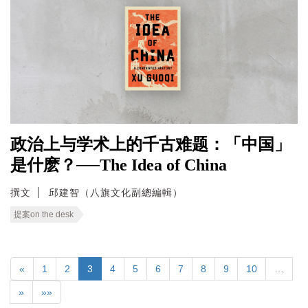
政治上与学术上的千古难题：「中国」
是什麽？──The Idea of China
撰文
邱建智（八旗文化副總編輯）
提案on the desk
«
1
2
3
4
5
6
7
8
9
10
…
»
»»