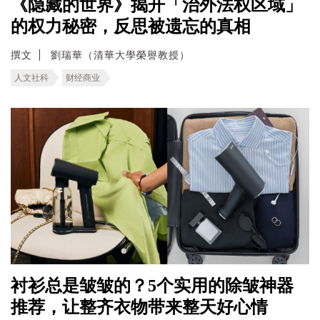
《隐藏的世界》揭开「治外法权区域」
的权力秘密，反思被遗忘的真相
撰文
劉瑞華（清華大學榮譽教授）
人文社科
财经商业
衬衫总是皱皱的？5个实用的除皱神器
推荐，让整齐衣物带来整天好心情