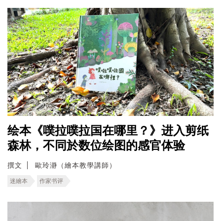
绘本《噗拉噗拉国在哪里？》进入剪纸
森林，不同於数位绘图的感官体验
撰文
歐玲瀞（繪本教學講師）
迷繪本
作家书评