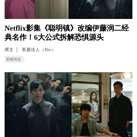
Netflix影集《聪明镇》改编伊藤润二经
典名作！6大公式拆解恐惧源头
撰文
美麗佳人（Nic）
图像阅读