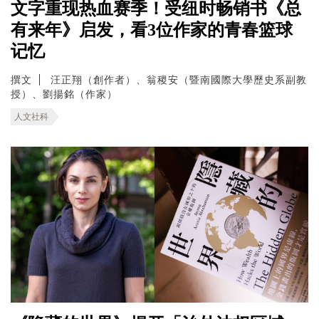
文字重现热血赛季！受纽时畅销书《总
有来年》启发，看3位作家的青春篮球
记忆
撰文
汪正翔（創作者）、翁稷安（暨南國際大學歷史系副教
授）、劉揚銘（作家）
人文社科