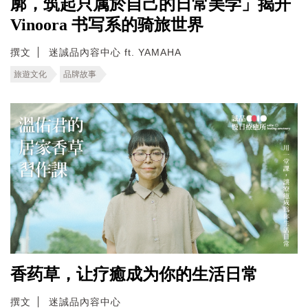
廓，筑起只属於自己的日常美学」揭开
Vinoora 书写系的骑旅世界
撰文
迷誠品內容中心 ft. YAMAHA
旅遊文化
品牌故事
香药草，让疗癒成为你的生活日常
撰文
迷誠品內容中心