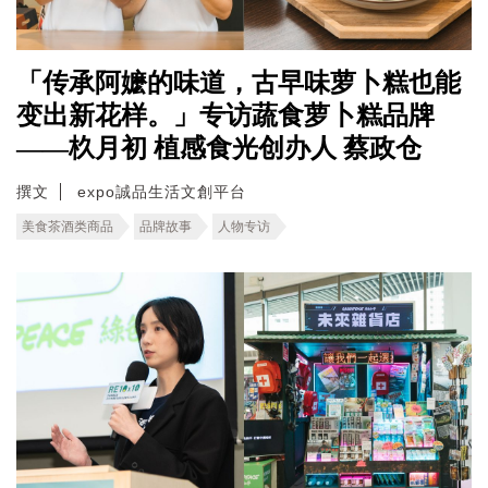
「传承阿嬷的味道，古早味萝卜糕也能
变出新花样。」专访蔬食萝卜糕品牌
——杦月初 植感食光创办人 蔡政仓
撰文
expo誠品生活文創平台
美食茶酒类商品
品牌故事
人物专访