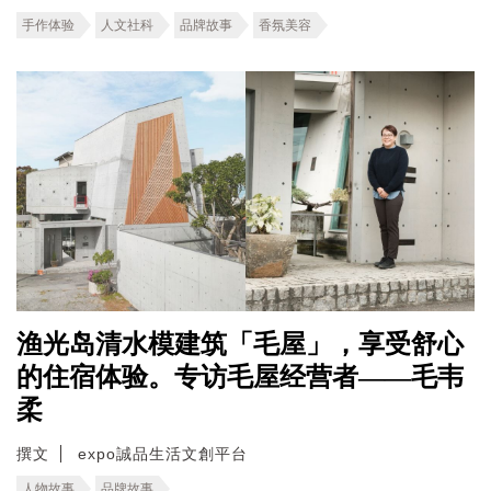
手作体验
人文社科
品牌故事
香氛美容
渔光岛清水模建筑「毛屋」，享受舒心
的住宿体验。专访毛屋经营者——毛韦
柔
撰文
expo誠品生活文創平台
人物故事
品牌故事