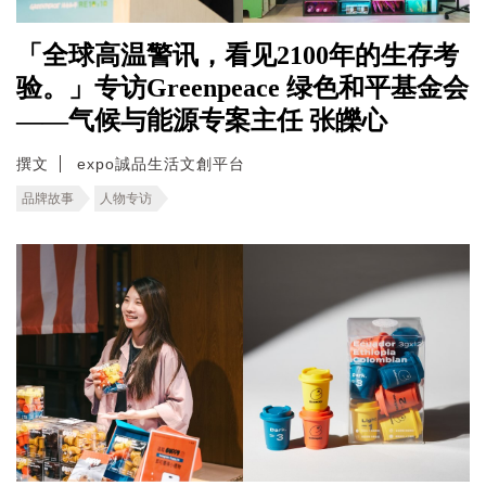
「全球高温警讯，看见2100年的生存考
验。」专访Greenpeace 绿色和平基金会
——气候与能源专案主任 张皪心
撰文
expo誠品生活文創平台
品牌故事
人物专访