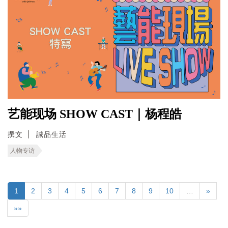
艺能现场 SHOW CAST｜杨程皓
撰文
誠品生活
人物专访
1
2
3
4
5
6
7
8
9
10
…
»
»»