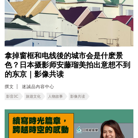
拿掉窗框和电线後的城市会是什麽景
色？日本摄影师安藤瑠美拍出意想不到
的东京｜影像共读
撰文
迷誠品內容中心
影音3C
旅遊文化
人物故事
影像共读