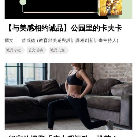
【与美感相约诚品】公园里的卡夫卡
撰文
曾成德 (教育部美感與設計課程創新計畫主持人)
诚品专栏
艺文活动
诚品儿童