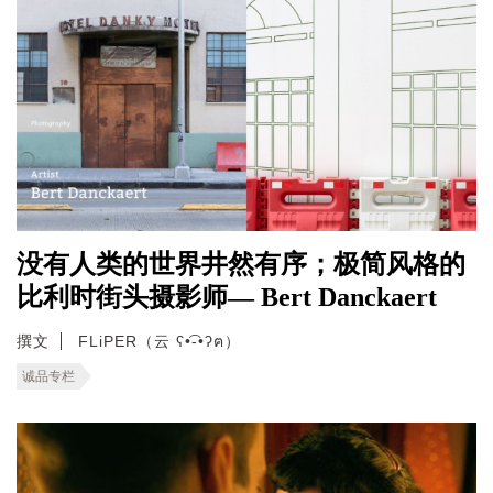
没有人类的世界井然有序；极简风格的
比利时街头摄影师— Bert Danckaert
撰文
FLiPER（云 ʕ•͡-•ʔฅ）
诚品专栏