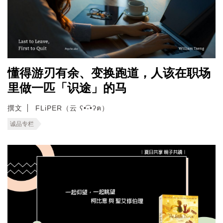
懂得游刃有余、变换跑道，人该在职场
里做一匹「识途」的马
撰文
FLiPER（云 ʕ•͡-•ʔฅ）
诚品专栏