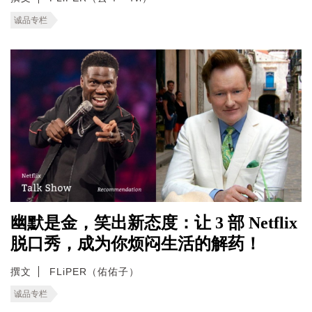
诚品专栏
幽默是金，笑出新态度：让 3 部 Netflix
脱口秀，成为你烦闷生活的解药！
撰文
FLiPER（佑佑子）
诚品专栏