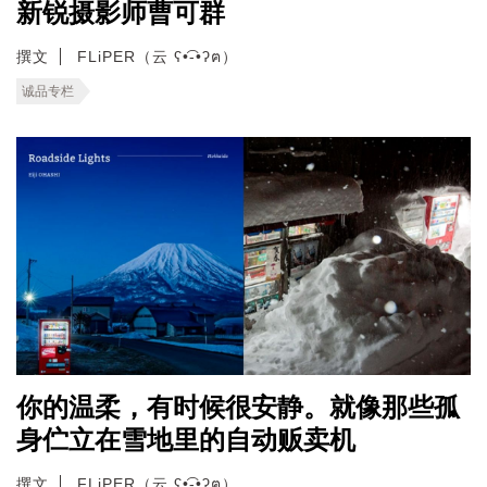
新锐摄影师曹可群
撰文
FLiPER（云 ʕ•͡-•ʔฅ）
诚品专栏
你的温柔，有时候很安静。就像那些孤
身伫立在雪地里的自动贩卖机
撰文
FLiPER（云 ʕ•͡-•ʔฅ）