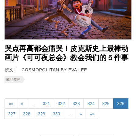
哭点再高都会痛哭！皮克斯史上最棒动
画片《可可夜总会》教会我们的５件事
撰文
COSMOPOLITAN BY EVA LEE
诚品专栏
««
«
…
321
322
323
324
325
326
327
328
329
330
…
»
»»