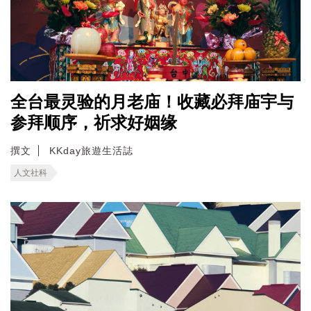
全台最灵验的月老庙！收藏必拜庙宇与
参拜顺序，祈求好姻缘
撰文
KKday旅遊生活誌
人文社科