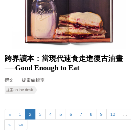
跨界讀本：當現代速食走進復古油畫
──Good Enough to Eat
撰文
提案編輯室
提案on the desk
«
1
2
3
4
5
6
7
8
9
10
…
»
»»