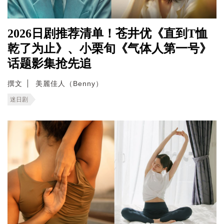
2026日剧推荐清单！苍井优《直到T恤
乾了为止》、小栗旬《气体人第一号》
话题影集抢先追
撰文
美麗佳人（Benny）
迷日剧