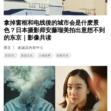
拿掉窗框和电线後的城市会是什麽景
色？日本摄影师安藤瑠美拍出意想不到
的东京｜影像共读
撰文
迷誠品內容中心
影音3C
旅遊文化
人物故事
影像共读