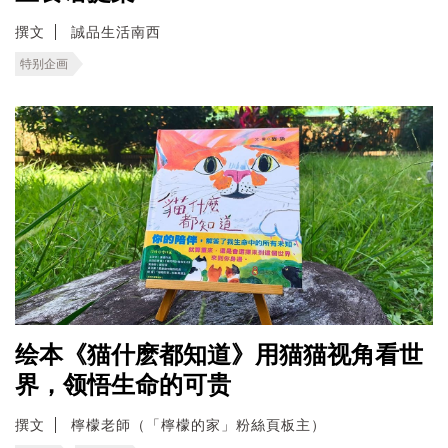
撰文
誠品生活南西
特别企画
绘本《猫什麽都知道》用猫猫视角看世
界，领悟生命的可贵
撰文
檸檬老師（「檸檬的家」粉絲頁板主）