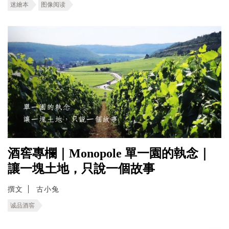
迷繪本
图像阅读
酒窖專欄｜Monopole 單一園的執念｜
讓一塊土地，只說一個故事
撰文
古小兔
诚品酒窖