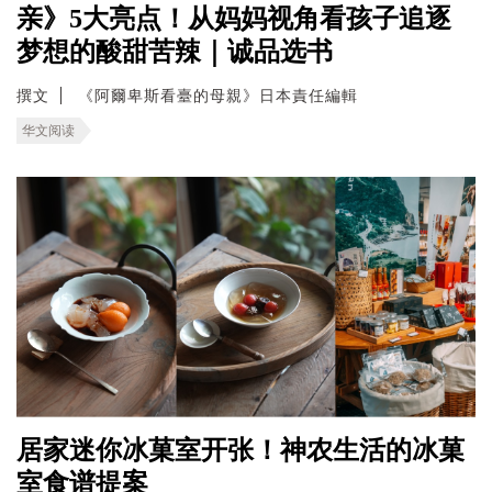
亲》5大亮点！从妈妈视角看孩子追逐
梦想的酸甜苦辣｜诚品选书
撰文
《阿爾卑斯看臺的母親》日本責任編輯
华文阅读
居家迷你冰菓室开张！神农生活的冰菓
室食谱提案