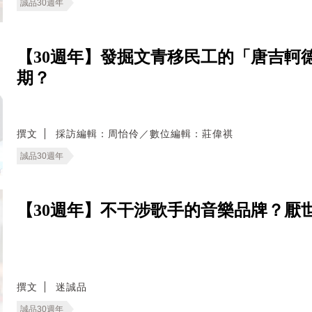
誠品30週年
【30週年】發掘文青移民工的「唐吉軻
期？
撰文
採訪編輯：周怡伶／數位編輯：莊偉祺
誠品30週年
【30週年】不干涉歌手的音樂品牌？厭
撰文
迷誠品
誠品30週年