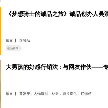
《梦想骑士的诚品之旅》诚品创办人吴
撰文
迷誠品
诚品新闻
大男孩的好感行销法 : 与网友作伙——
撰文
黃嬿安．人物攝影｜林銀．圖片提供｜打鐵仔