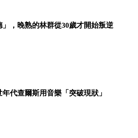
德」，晚熟的林群從30歲才開始叛逆
世年代查爾斯用音樂「突破現狀」