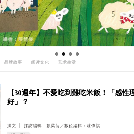
品牌故事
阅读文化
艺术生活
【30週年】不愛吃到難吃米飯！「感性
好」？
撰文
採訪編輯：賴柔蒨／數位編輯：莊偉祺