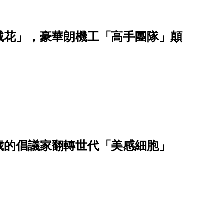
械花」，豪華朗機工「高手團隊」顛
0歲的倡議家翻轉世代「美感細胞」