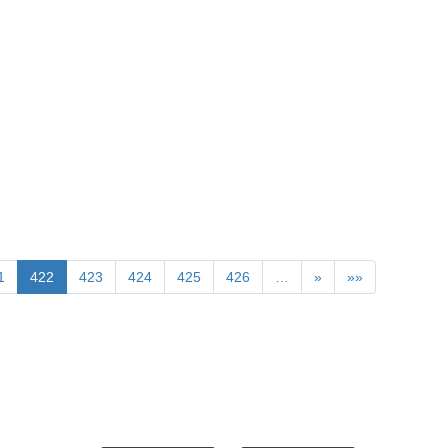
1
422
423
424
425
426
…
»
»»