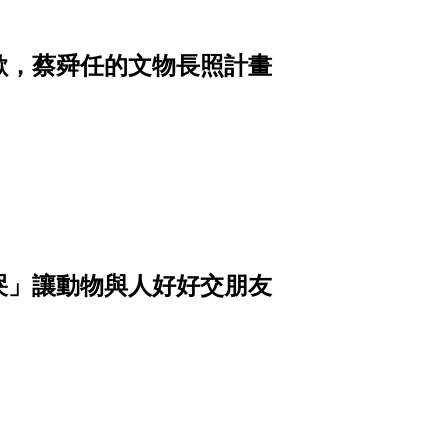
歡，蔡舜任的文物長照計畫
哭」讓動物與人好好交朋友