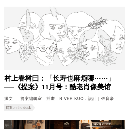
村上春树曰：「长寿也麻烦哪······」
──《提案》11月号：酷老肖像美馆
撰文
提案編輯室．插畫｜RIVER KUO．設計｜張育豪
提案on the desk