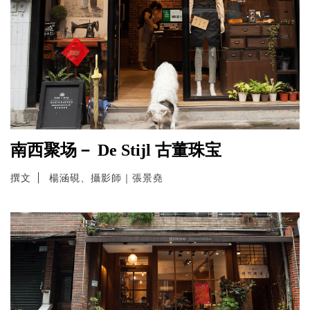
南西聚场－ De Stijl 古董珠宝
撰文
楊涵硯、攝影師｜張景堯