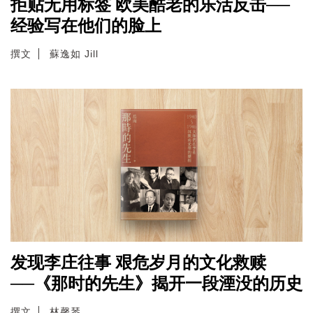
拒贴无用标签 欧美酷老的乐活反击──
经验写在他们的脸上
撰文
蘇逸如 Jill
发现李庄往事 艰危岁月的文化救赎
──《那时的先生》揭开一段湮没的历史
撰文
林馨琴