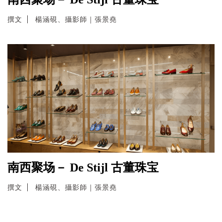
撰文
楊涵硯、攝影師｜張景堯
南西聚场－ De Stijl 古董珠宝
撰文
楊涵硯、攝影師｜張景堯