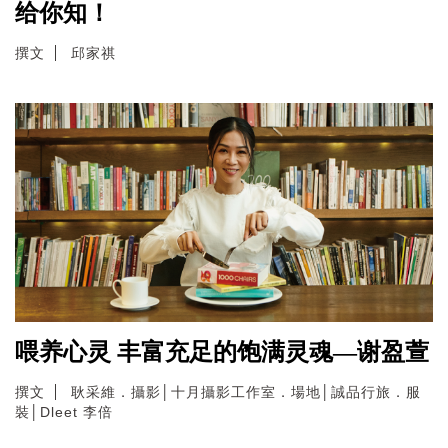
给你知！
撰文
邱家祺
喂养心灵 丰富充足的饱满灵魂—谢盈萱
撰文
耿采維．攝影│十月攝影工作室．場地│誠品行旅．服
裝│Dleet 李倍