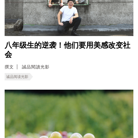
八年级生的逆袭！他们要用美感改变社
会
撰文
誠品閱讀光影
诚品阅读光影