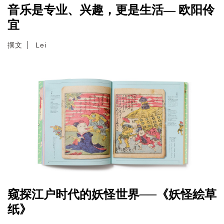
音乐是专业、兴趣，更是生活— 欧阳伶
宜
撰文
Lei
窥探江户时代的妖怪世界──《妖怪絵草
纸》