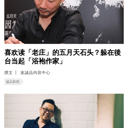
喜欢读「老庄」的五月天石头？躲在後
台当起「浴袍作家」
撰文
迷誠品內容中心
诚品新闻