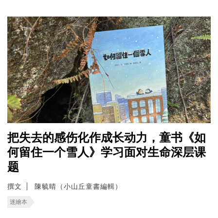
把失去的感伤化作成长动力，童书《如
何留住一个雪人》学习面对生命深层课
题
撰文
陳毓晴（小山丘童書編輯）
迷繪本