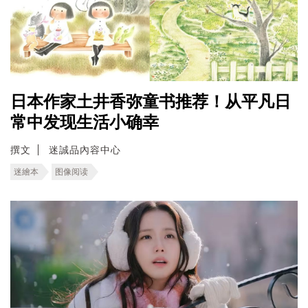
日本作家土井香弥童书推荐！从平凡日
常中发现生活小确幸
撰文
迷誠品內容中心
迷繪本
图像阅读