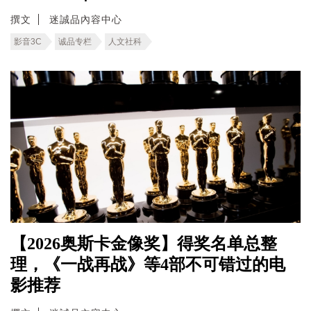
撰文
迷誠品內容中心
影音3C
诚品专栏
人文社科
【2026奥斯卡金像奖】得奖名单总整
理，《一战再战》等4部不可错过的电
影推荐