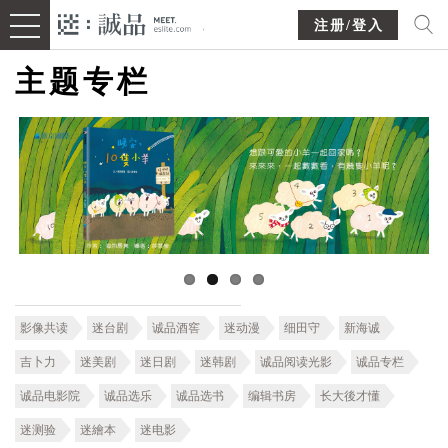
注册/登入
主题专栏
影像共读
迷台剧
诚品酒窖
迷动漫
细田守
新海诚
吉卜力
迷美剧
迷日剧
迷韩剧
诚品阅读光影
诚品专栏
诚品电影院
诚品选乐
诚品选书
编辑书房
长大後才懂
迷测验
迷繪本
迷电影