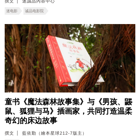
撰文
迷誠品內容中心
迷电影
诚品电影院
童书《魔法森林故事集》与《男孩、鼹
鼠、狐狸与马》插画家，共同打造温柔
奇幻的床边故事
撰文
藍依勤（繪本星球212-7版主）