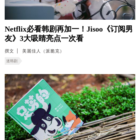
Netflix必看韩剧再加一！Jisoo《订阅男
友》3大吸睛亮点一次看
撰文
美麗佳人（派脆克）
迷韩剧