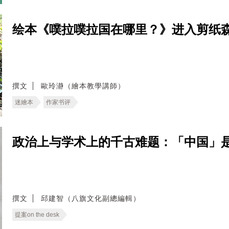
绘本《噗拉噗拉国在哪里？》进入剪纸
撰文
歐玲瀞（繪本教學講師）
迷繪本
作家书评
政治上与学术上的千古难题：「中国」是什麽？──
撰文
邱建智（八旗文化副總編輯）
提案on the desk