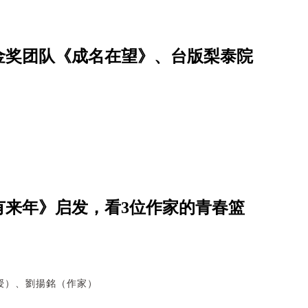
、金奖团队《成名在望》、台版梨泰院
有来年》启发，看3位作家的青春篮
授）、劉揚銘（作家）