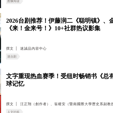
图像阅读
2026台剧推荐！伊藤润二《聪明镇》
《来！金来号！》10+社群热议影集
撰文
迷誠品內容中心
迷台剧
文字重现热血赛季！受纽时畅销书《总
球记忆
撰文
汪正翔（創作者）、翁稷安（暨南國際大學歷史系副教
人文社科