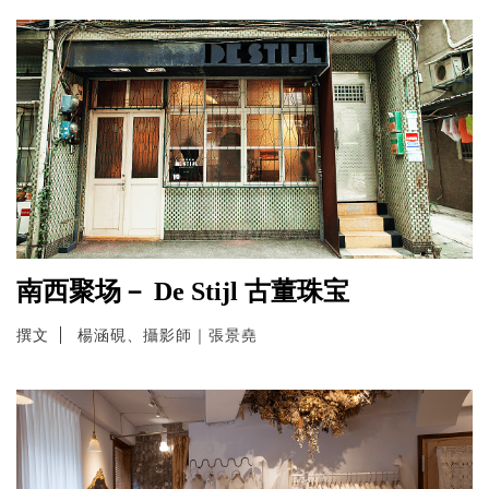
南西聚场－ De Stijl 古董珠宝
撰文
楊涵硯、攝影師｜張景堯