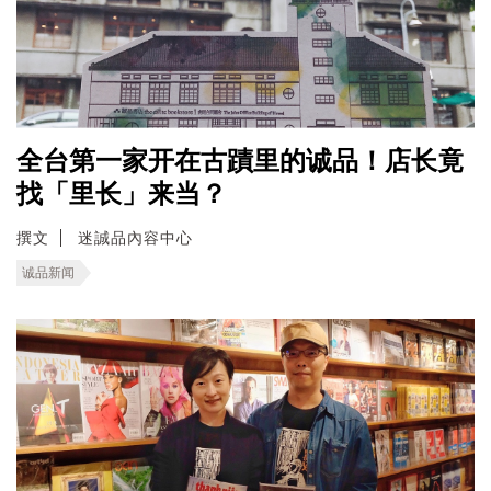
全台第一家开在古蹟里的诚品！店长竟
找「里长」来当？
撰文
迷誠品內容中心
诚品新闻