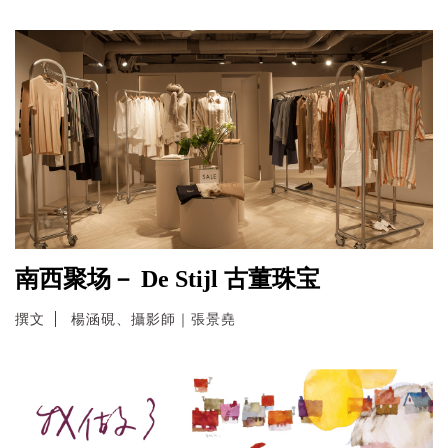
南西聚场－ De Stijl 古董珠宝
撰文
楊涵硯、攝影師｜張景堯