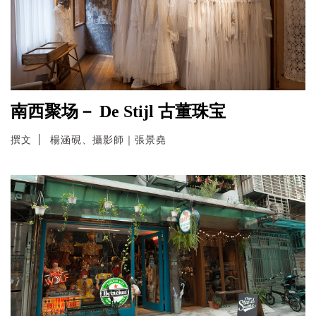
南西聚场－ De Stijl 古董珠宝
撰文
楊涵硯、攝影師｜張景堯