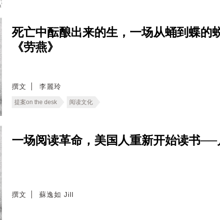
死亡中酝酿出来的生，一场从蛹到蝶的
《劳燕》
撰文
李麗玲
提案on the desk
阅读文化
一场阅读革命，美国人重新开始读书──
撰文
蘇逸如 Jill