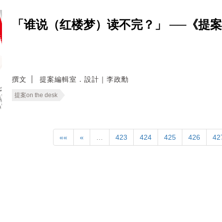
「谁说（红楼梦）读不完？」 ──《提
撰文
提案編輯室．設計｜李政勳
提案on the desk
««
«
…
423
424
425
426
42