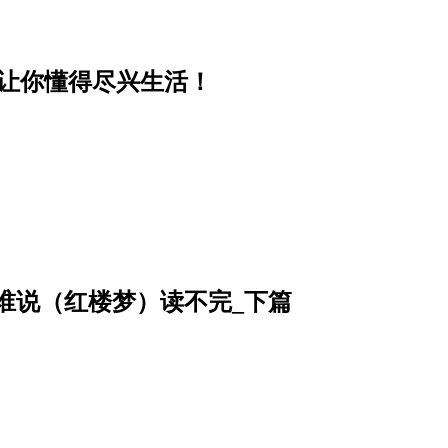
能让你懂得尽兴生活！
姥姥──谁说（红楼梦）读不完_下篇