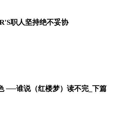
R'S职人坚持绝不妥协
 ──谁说（红楼梦）读不完_下篇