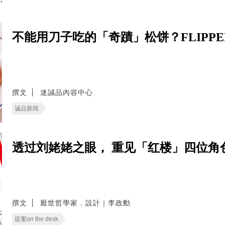
不能用刀子吃的「奇蹟」松饼？FLIPPE
撰文
迷誠品內容中心
诚品新闻
透过刘姥姥之眼， 重见「红楼」四位角色
撰文
厭世哲學家．設計｜李政勳
提案on the desk