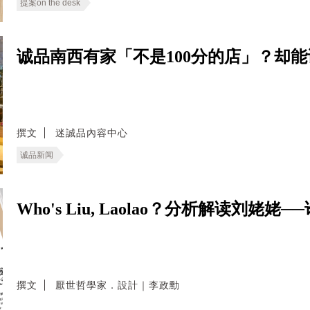
提案on the desk
诚品南西有家「不是100分的店」？却
撰文
迷誠品內容中心
诚品新闻
Who's Liu, Laolao？分析解读刘
撰文
厭世哲學家．設計｜李政勳