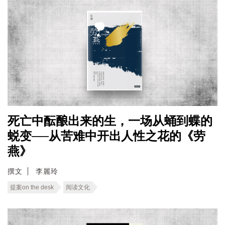
死亡中酝酿出来的生，一场从蛹到蝶的
蜕变──从苦难中开出人性之花的《劳
燕》
撰文
李麗玲
提案on the desk
阅读文化