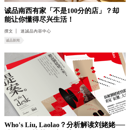
诚品南西有家「不是100分的店」？却
能让你懂得尽兴生活！
撰文
迷誠品內容中心
诚品新闻
Who's Liu, Laolao？分析解读刘姥姥──