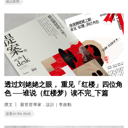
诚品新闻
透过刘姥姥之眼， 重见「红楼」四位角
色 ──谁说（红楼梦）读不完_下篇
撰文
厭世哲學家．設計｜李政勳
提案on the desk