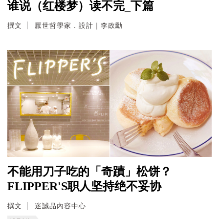
谁说（红楼梦）读不完_下篇
撰文
厭世哲學家．設計｜李政勳
不能用刀子吃的「奇蹟」松饼？
FLIPPER'S职人坚持绝不妥协
撰文
迷誠品內容中心