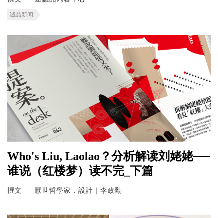
诚品新闻
Who's Liu, Laolao？分析解读刘姥姥──
谁说（红楼梦）读不完_下篇
撰文
厭世哲學家．設計｜李政勳