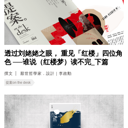
透过刘姥姥之眼， 重见「红楼」四位角
色 ──谁说（红楼梦）读不完_下篇
撰文
厭世哲學家．設計｜李政勳
提案on the desk