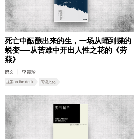
死亡中酝酿出来的生，一场从蛹到蝶的
蜕变──从苦难中开出人性之花的《劳
燕》
撰文
李麗玲
提案on the desk
阅读文化