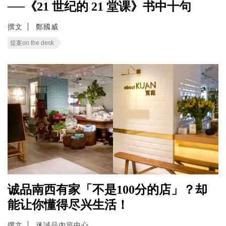
──《21 世纪的 21 堂课》书中十句
撰文
鄭國威
提案on the desk
诚品南西有家「不是100分的店」？却
能让你懂得尽兴生活！
撰文
迷誠品內容中心