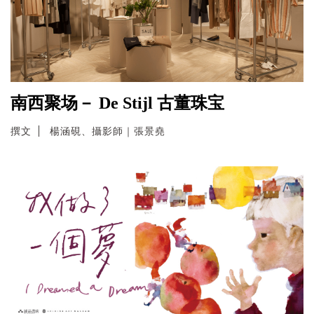
南西聚场－ De Stijl 古董珠宝
撰文
楊涵硯、攝影師｜張景堯