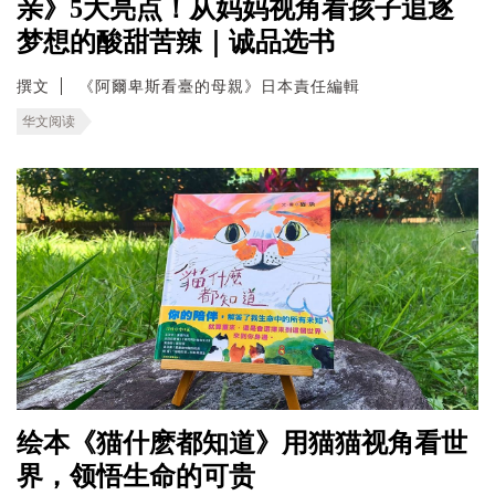
亲》5大亮点！从妈妈视角看孩子追逐
梦想的酸甜苦辣｜诚品选书
撰文
《阿爾卑斯看臺的母親》日本責任編輯
华文阅读
绘本《猫什麽都知道》用猫猫视角看世
界，领悟生命的可贵