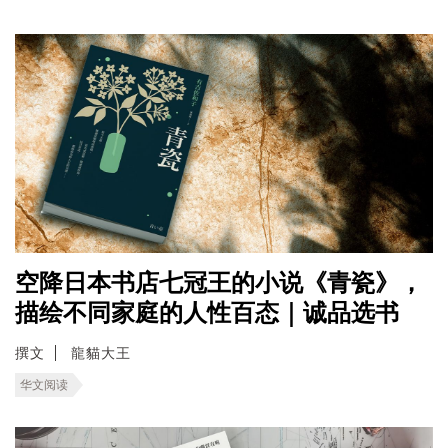
空降日本书店七冠王的小说《青瓷》，
描绘不同家庭的人性百态｜诚品选书
撰文
龍貓大王
华文阅读