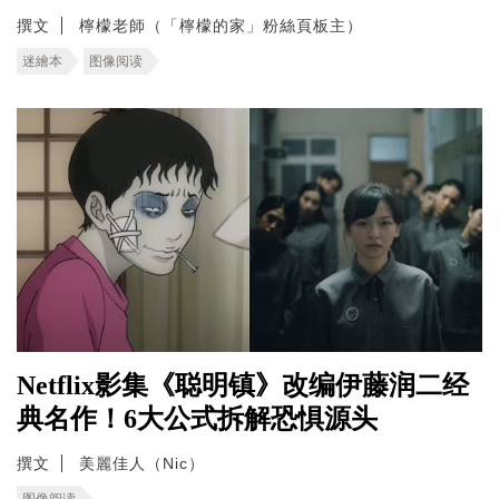
撰文
檸檬老師（「檸檬的家」粉絲頁板主）
迷繪本
图像阅读
Netflix影集《聪明镇》改编伊藤润二经
典名作！6大公式拆解恐惧源头
撰文
美麗佳人（Nic）
图像阅读