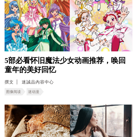
5部必看怀旧魔法少女动画推荐，唤回
童年的美好回忆
撰文
迷誠品內容中心
图像阅读
迷动漫