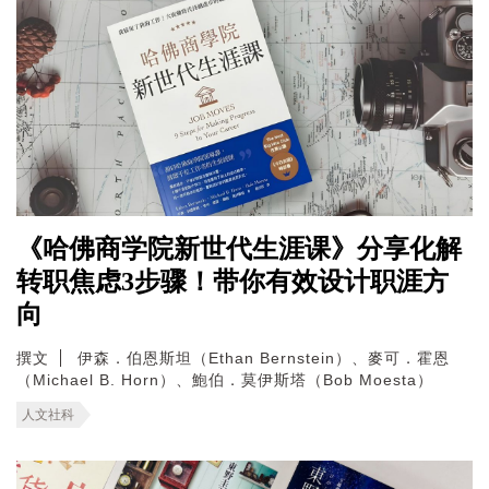
《哈佛商学院新世代生涯课》分享化解
转职焦虑3步骤！带你有效设计职涯方
向
撰文
伊森．伯恩斯坦（Ethan Bernstein）、麥可．霍恩
（Michael B. Horn）、鮑伯．莫伊斯塔（Bob Moesta）
人文社科