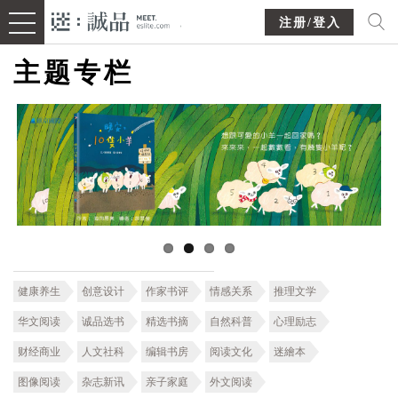
注册/登入
主题专栏
健康养生
创意设计
作家书评
情感关系
推理文学
华文阅读
诚品选书
精选书摘
自然科普
心理励志
财经商业
人文社科
编辑书房
阅读文化
迷繪本
图像阅读
杂志新讯
亲子家庭
外文阅读