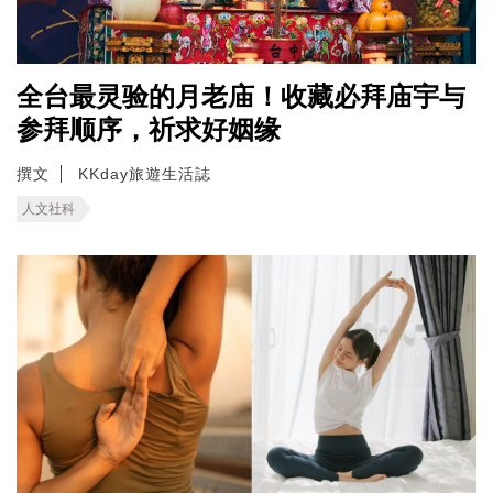
全台最灵验的月老庙！收藏必拜庙宇与
参拜顺序，祈求好姻缘
撰文
KKday旅遊生活誌
人文社科