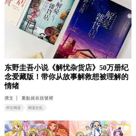
东野圭吾小说《解忧杂货店》50万册纪
念爱藏版！带你从故事解救想被理解的
情绪
撰文
重點就在括號裡
华文阅读
阅读文化