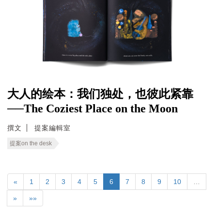
大人的绘本：我们独处，也彼此紧靠
──The Coziest Place on the Moon
撰文
提案編輯室
提案on the desk
«
1
2
3
4
5
6
7
8
9
10
…
»
»»