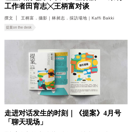
工作者田育志╳王柄富对谈
撰文
王柄富．攝影｜林昶志．採訪場地｜Kaffi Bakki
提案on the desk
走进对话发生的时刻｜《提案》4月号
「聊天现场」