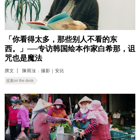
「你看得太多，那些别人不看的东
西。」──专访韩国绘本作家白希那，诅
咒也是魔法
撰文
陳雨汝．攝影｜安比
提案on the desk