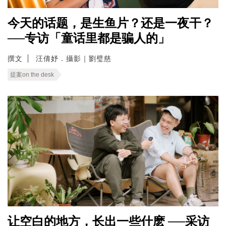
今天的话题，是生鱼片？还是一夜干？
──专访「童话里都是骗人的」
撰文
汪倩妤．攝影｜劉璧慈
提案on the desk
让空白的地方，长出一些什麽 ──采访