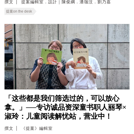
撰文
提案編輯室．設計｜陳俊綱．潘珈汶．劉乃嘉
提案on the desk
「这些都是我们筛选过的，可以放心
拿。」──专访诚品资深童书职人丽琴×
淑玲：儿童阅读解忧站，营业中！
撰文
《提案》編輯室