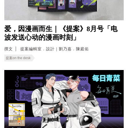
爱，因漫画而生｜《提案》8月号「电
波发送心动的漫画时刻」
撰文
提案編輯室．設計｜劉乃嘉．陳庭佑
提案on the desk