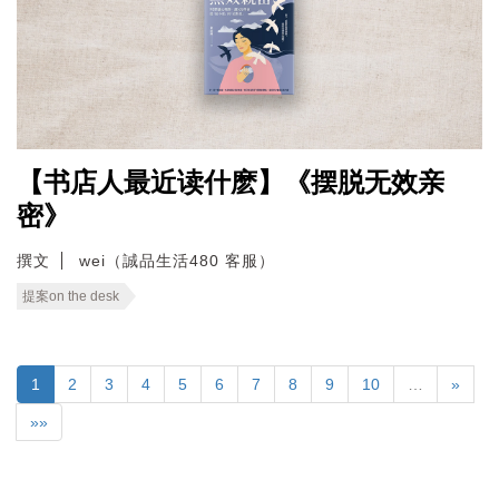
【书店人最近读什麽】《摆脱无效亲
密》
撰文
wei（誠品生活480 客服）
提案on the desk
1
2
3
4
5
6
7
8
9
10
…
»
»»