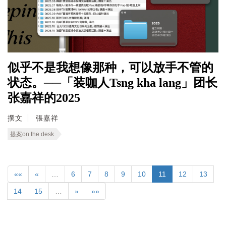
似乎不是我想像那种，可以放手不管的
状态。──「装咖人Tsng kha lang」团长
张嘉祥的2025
撰文
張嘉祥
提案on the desk
««
«
…
6
7
8
9
10
11
12
13
14
15
…
»
»»