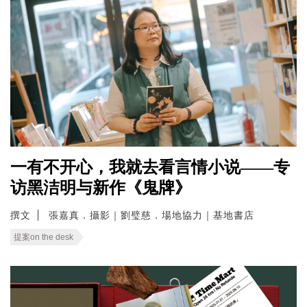
一有不开心，我就去看言情小说——专
访黑洁明与新作《鬼牌》
撰文
張嘉真．攝影｜劉璧慈．場地協力｜基地書店
提案on the desk