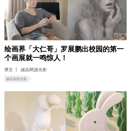
绘画界「大仁哥」罗展鹏出校园的第一
个画展就一鸣惊人！
撰文
誠品閱讀光影
诚品阅读光影