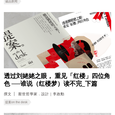
诚品新闻
透过刘姥姥之眼， 重见「红楼」四位角
色 ──谁说（红楼梦）读不完_下篇
撰文
厭世哲學家．設計｜李政勳
提案on the desk