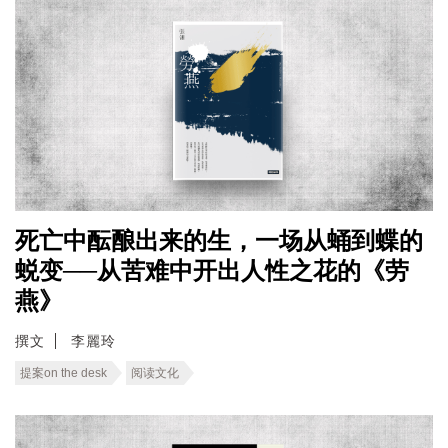
死亡中酝酿出来的生，一场从蛹到蝶的
蜕变──从苦难中开出人性之花的《劳
燕》
撰文
李麗玲
提案on the desk
阅读文化