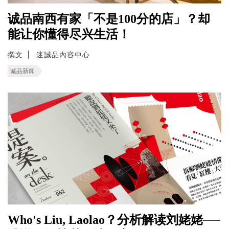
诚品南西有家「不是100分的店」？却
能让你懂得尽兴生活！
撰文
迷誠品內容中心
诚品新闻
Who's Liu, Laolao？分析解读刘姥姥──