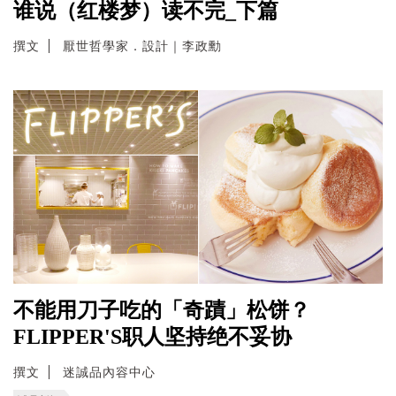
谁说（红楼梦）读不完_下篇
撰文
厭世哲學家．設計｜李政勳
不能用刀子吃的「奇蹟」松饼？
FLIPPER'S职人坚持绝不妥协
撰文
迷誠品內容中心