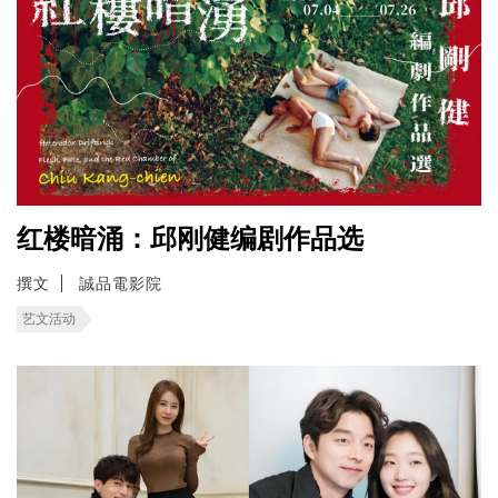
红楼暗涌：邱刚健编剧作品选
撰文
誠品電影院
艺文活动