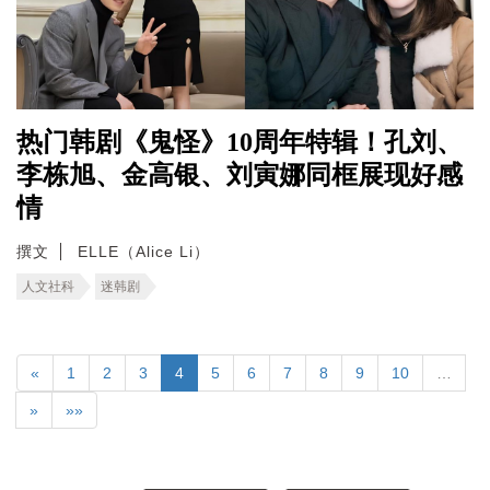
热门韩剧《鬼怪》10周年特辑！孔刘、
李栋旭、金高银、刘寅娜同框展现好感
情
撰文
ELLE（Alice Li）
人文社科
迷韩剧
«
1
2
3
4
5
6
7
8
9
10
…
»
»»