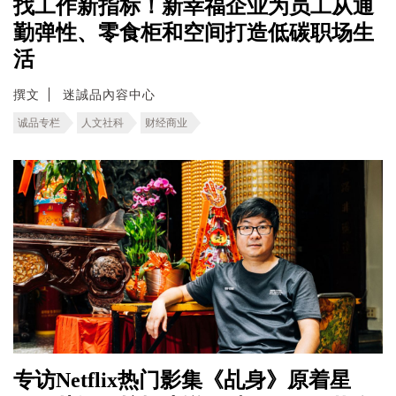
找工作新指标！新幸福企业为员工从通
勤弹性、零食柜和空间打造低碳职场生
活
撰文
迷誠品內容中心
诚品专栏
人文社科
财经商业
专访Netflix热门影集《乩身》原着星