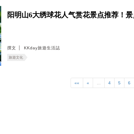
阳明山6大绣球花人气赏花景点推荐！
撰文
KKday旅遊生活誌
旅遊文化
««
«
…
4
5
6