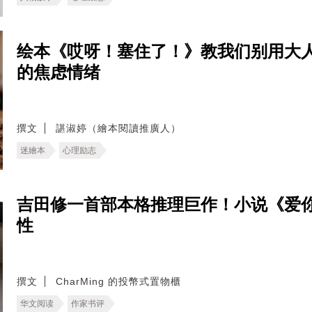
绘本《哎呀！塞住了！》教我们别用大
的焦虑情绪
撰文
諶淑婷（繪本閱讀推廣人）
迷繪本
心理励志
吉田修一首部本格推理巨作！小说《爱
性
撰文
CharMing 的投幣式置物櫃
华文阅读
作家书评