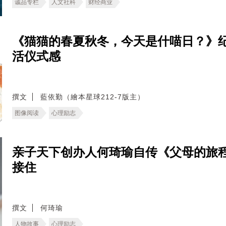
诚品专栏
人文社科
财经商业
《猫猫的春夏秋冬，今天是什喵日？》纪
活仪式感
撰文
藍依勤（繪本星球212-7版主）
图像阅读
心理励志
亲子天下创办人何琦瑜自传《父母的旅
接住
撰文
何琦瑜
人物故事
心理励志