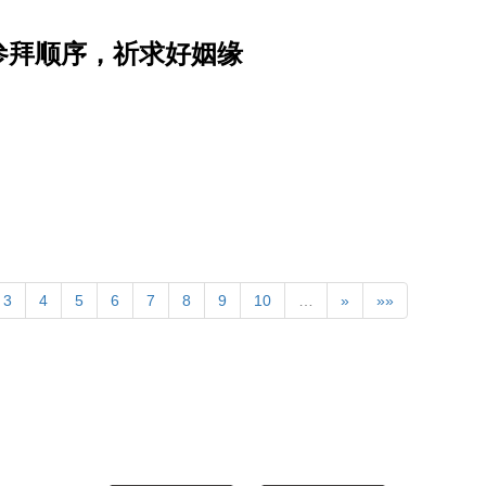
参拜顺序，祈求好姻缘
3
4
5
6
7
8
9
10
…
»
»»