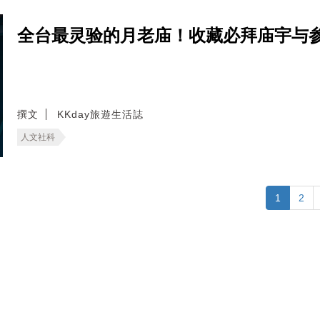
全台最灵验的月老庙！收藏必拜庙宇与
撰文
KKday旅遊生活誌
人文社科
1
2