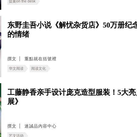
提案on the desk
东野圭吾小说《解忧杂货店》50万册纪
的情绪
撰文
重點就在括號裡
华文阅读
阅读文化
工藤静香亲手设计庞克造型服装！5大亮
展》
撰文
迷誠品內容中心
艺文活动