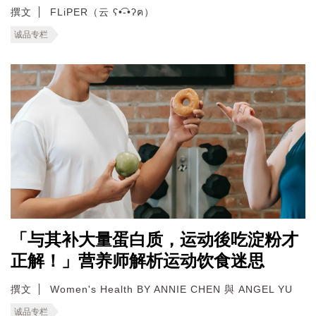
撰文
FLiPER（云 ʕ•͡-•ʔฅ）
诚品专栏
「与其补大量蛋白质，运动後吃淀粉才
正解！」营养师解析运动饮食迷思
撰文
Women's Health BY ANNIE CHEN 與 ANGEL YU
诚品专栏