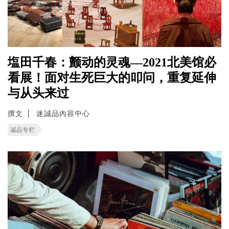
塩田千春：颤动的灵魂—2021北美馆必
看展！面对生死巨大的叩问，重复延伸
与从头来过
撰文
迷誠品內容中心
诚品专栏