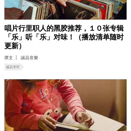
唱片行里职人的黑胶推荐，１０张专辑
「乐」听「乐」对味！（播放清单随时
更新）
撰文
誠品音樂
诚品专栏