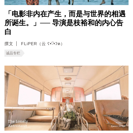
「电影非内在产生，而是与世界的相遇
所诞生。」── 导演是枝裕和的内心告
白
撰文
FLiPER（云 ʕ•͡-•ʔฅ）
诚品专栏