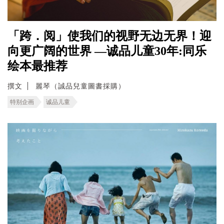
「跨．阅」使我们的视野无边无界！迎
向更广阔的世界 —诚品儿童30年:同乐
绘本最推荐
撰文
麗琴（誠品兒童圖書採購）
特别企画
诚品儿童