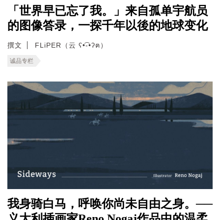
「世界早已忘了我。」来自孤单宇航员
的图像答录，一探千年以後的地球变化
撰文
FLiPER（云 ʕ•͡-•ʔฅ）
诚品专栏
我身骑白马，呼唤你尚未自由之身。──
义大利插画家Reno Nogaj作品中的温柔