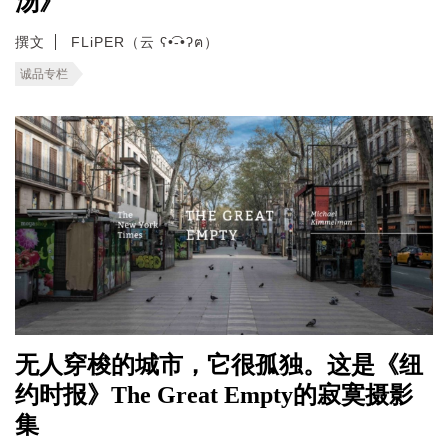
汤》
撰文
FLiPER（云 ʕ•͡-•ʔฅ）
诚品专栏
无人穿梭的城市，它很孤独。这是《纽
约时报》The Great Empty的寂寞摄影
集