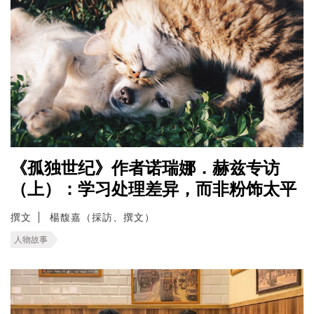
《孤独世纪》作者诺瑞娜．赫兹专访
（上）：学习处理差异，而非粉饰太平
撰文
楊馥嘉（採訪、撰文）
人物故事