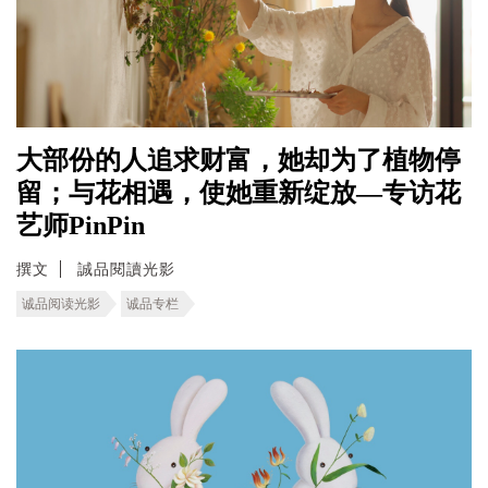
大部份的人追求财富，她却为了植物停
留；与花相遇，使她重新绽放—专访花
艺师PinPin
撰文
誠品閱讀光影
诚品阅读光影
诚品专栏