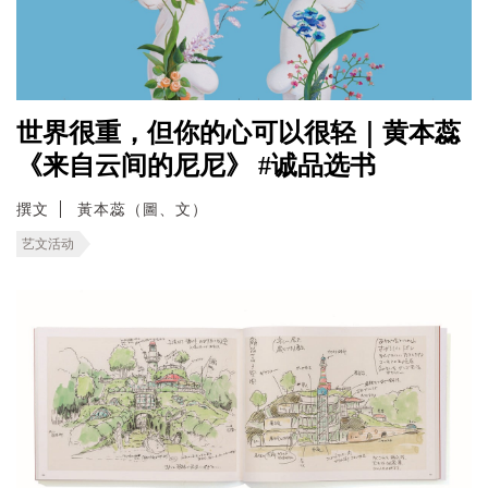
世界很重，但你的心可以很轻｜黄本蕊
《来自云间的尼尼》 #诚品选书
撰文
黃本蕊（圖、文）
艺文活动