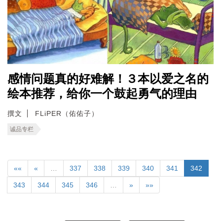
感情问题真的好难解！３本以爱之名的
绘本推荐，给你一个鼓起勇气的理由
撰文
FLiPER（佑佑子）
诚品专栏
««
«
…
337
338
339
340
341
342
343
344
345
346
…
»
»»