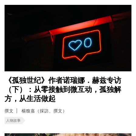
《孤独世纪》作者诺瑞娜．赫兹专访
（下）：从零接触到微互动，孤独解
方，从生活做起
撰文
楊馥嘉（採訪、撰文）
人物故事