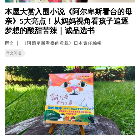
本屋大赏入围小说《阿尔卑斯看台的母
亲》5大亮点！从妈妈视角看孩子追逐
梦想的酸甜苦辣｜诚品选书
撰文
《阿爾卑斯看臺的母親》日本責任編輯
华文阅读