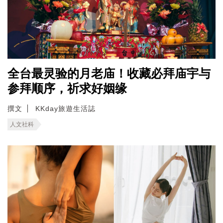
全台最灵验的月老庙！收藏必拜庙宇与
参拜顺序，祈求好姻缘
撰文
KKday旅遊生活誌
人文社科