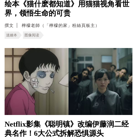
绘本《猫什麽都知道》用猫猫视角看世
界，领悟生命的可贵
撰文
檸檬老師（「檸檬的家」粉絲頁板主）
迷繪本
图像阅读
Netflix影集《聪明镇》改编伊藤润二经
典名作！6大公式拆解恐惧源头