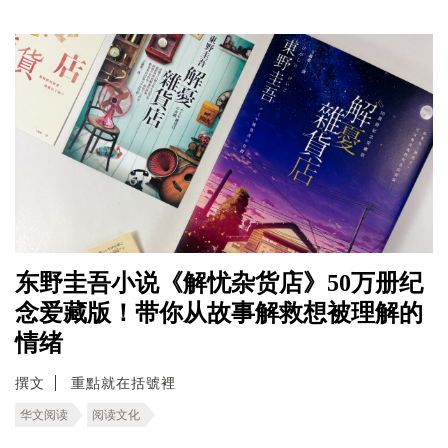
东野圭吾小说《解忧杂货店》50万册纪
念爱藏版！带你从故事解救想被理解的
情绪
撰文
重點就在括號裡
华文阅读
阅读文化