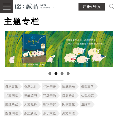
注册/登入
主题专栏
健康养生
创意设计
作家书评
情感关系
推理文学
华文阅读
诚品选书
精选书摘
自然科普
心理励志
财经商业
人文社科
编辑书房
阅读文化
迷繪本
图像阅读
杂志新讯
亲子家庭
外文阅读