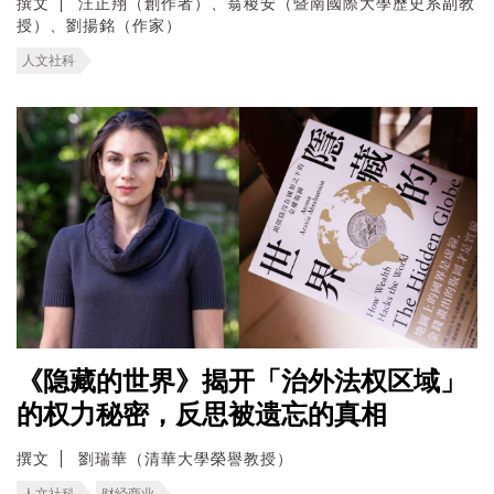
撰文
汪正翔（創作者）、翁稷安（暨南國際大學歷史系副教
授）、劉揚銘（作家）
人文社科
《隐藏的世界》揭开「治外法权区域」
的权力秘密，反思被遗忘的真相
撰文
劉瑞華（清華大學榮譽教授）
人文社科
财经商业