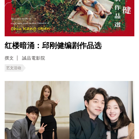
红楼暗涌：邱刚健编剧作品选
撰文
誠品電影院
艺文活动