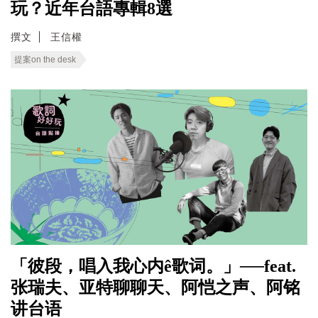
玩？近年台語專輯8選
撰文
王信權
提案on the desk
「彼段，唱入我心内ê歌词。」──feat.
张瑞夫、亚特聊聊天、阿恺之声、阿铭
讲台语