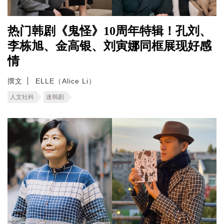
热门韩剧《鬼怪》10周年特辑！孔刘、
李栋旭、金高银、刘寅娜同框展现好感
情
撰文
ELLE（Alice Li）
人文社科
迷韩剧