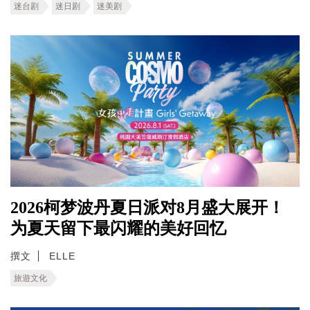
迷台剧
迷日剧
迷美剧
2026柯梦波丹夏日派对8月盛大展开！
为夏天留下最闪耀的美好回忆
撰文
ELLE
旅遊文化