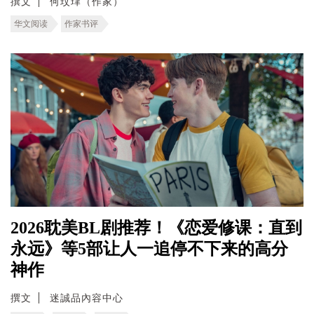
撰文
何玟珒（作家）
华文阅读
作家书评
2026耽美BL剧推荐！《恋爱修课：直到
永远》等5部让人一追停不下来的高分
神作
撰文
迷誠品內容中心