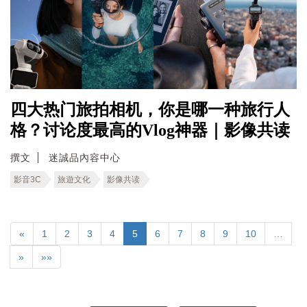
四大热门旅拍相机，你是哪一种旅行人
格？讨论度最高的Vlog神器｜影像共读
撰文
迷誠品內容中心
影音3C
旅遊文化
影像共读
«
1
2
3
4
5
6
7
8
9
10
…
»
»»