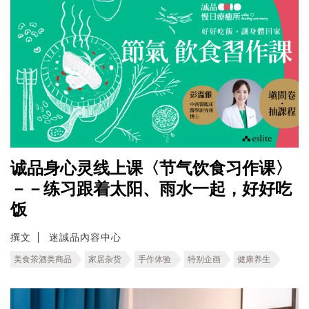
诚品身心灵线上课〈节气饮食习作课〉
－－练习跟着太阳、雨水一起，好好吃
饭
撰文
迷誠品內容中心
美食茶酒类商品
家居杂货
手作体验
特别企画
健康养生