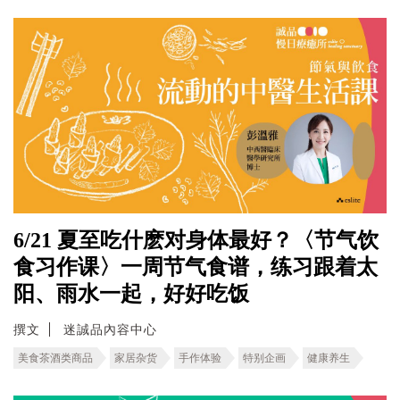
6/21 夏至吃什麽对身体最好？〈节气饮
食习作课〉一周节气食谱，练习跟着太
阳、雨水一起，好好吃饭
撰文
迷誠品內容中心
美食茶酒类商品
家居杂货
手作体验
特别企画
健康养生