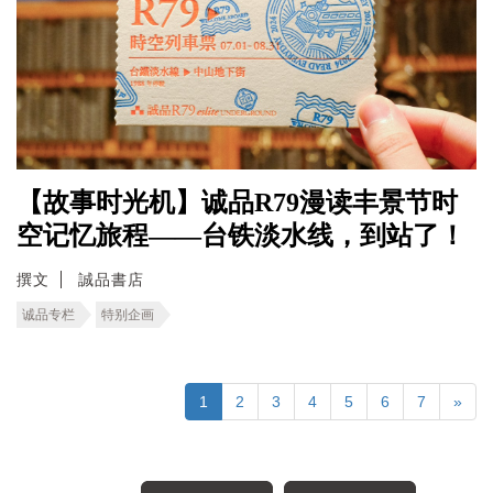
【故事时光机】诚品R79漫读丰景节时
空记忆旅程――台铁淡水线，到站了！
撰文
誠品書店
诚品专栏
特别企画
1
2
3
4
5
6
7
»