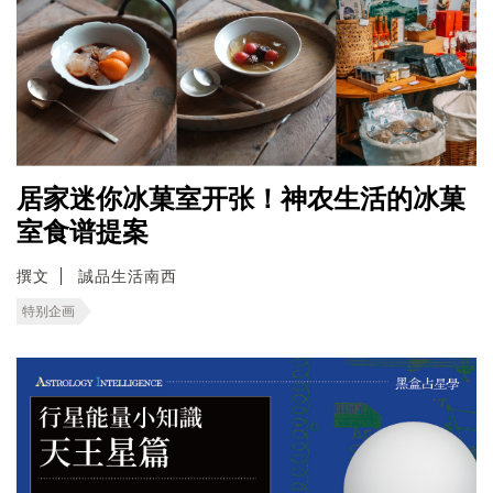
居家迷你冰菓室开张！神农生活的冰菓
室食谱提案
撰文
誠品生活南西
特别企画