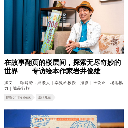
在故事翻页的楼层间，探索无尽奇妙的
世界——专访绘本作家岩井俊雄
撰文
歐玲瀞．與談人｜幸曼玲教授．攝影｜王弼正．場地協
力｜誠品行旅
提案on the desk
诚品儿童