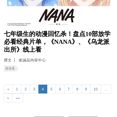
七年级生的动漫回忆杀！盘点10部放学
必看经典片单，《NANA》、《乌龙派
出所》线上看
撰文
迷誠品內容中心
迷动漫
«
1
2
3
4
5
6
7
8
9
10
…
»
»»