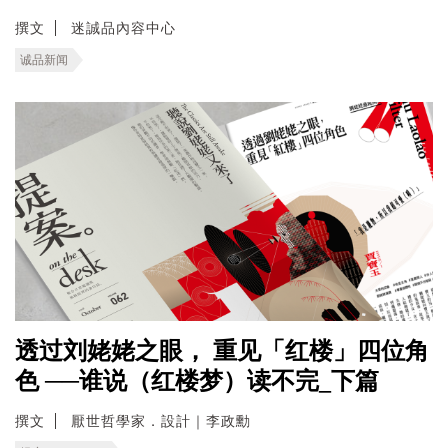
撰文
迷誠品內容中心
诚品新闻
透过刘姥姥之眼， 重见「红楼」四位角
色 ──谁说（红楼梦）读不完_下篇
撰文
厭世哲學家．設計｜李政勳