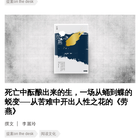
提案on the desk
死亡中酝酿出来的生，一场从蛹到蝶的
蜕变──从苦难中开出人性之花的《劳
燕》
撰文
李麗玲
提案on the desk
阅读文化