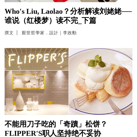
Who's Liu, Laolao？分析解读刘姥姥──
谁说（红楼梦）读不完_下篇
撰文
厭世哲學家．設計｜李政勳
不能用刀子吃的「奇蹟」松饼？
FLIPPER'S职人坚持绝不妥协