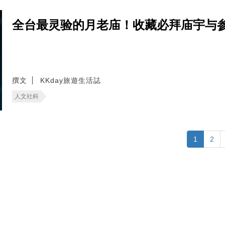
全台最灵验的月老庙！收藏必拜庙宇与
撰文
KKday旅遊生活誌
人文社科
1
2