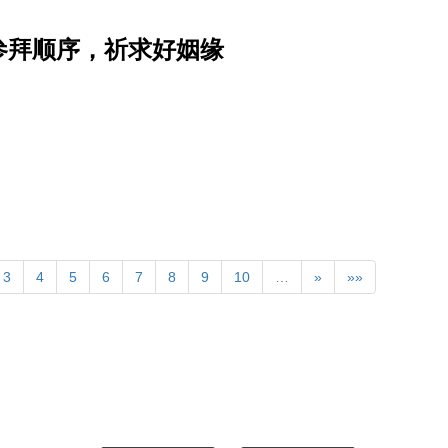
参拜顺序，祈求好姻缘
3
4
5
6
7
8
9
10
…
»
»»