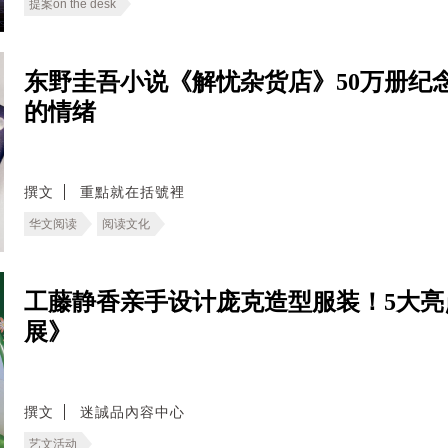
提案on the desk
东野圭吾小说《解忧杂货店》50万册纪
的情绪
撰文
重點就在括號裡
华文阅读
阅读文化
工藤静香亲手设计庞克造型服装！5大亮
展》
撰文
迷誠品內容中心
艺文活动