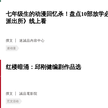
七年级生的动漫回忆杀！盘点10部放学
派出所》线上看
撰文
迷誠品內容中心
迷动漫
红楼暗涌：邱刚健编剧作品选
撰文
誠品電影院
艺文活动