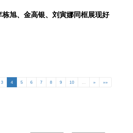
李栋旭、金高银、刘寅娜同框展现好
3
4
5
6
7
8
9
10
…
»
»»