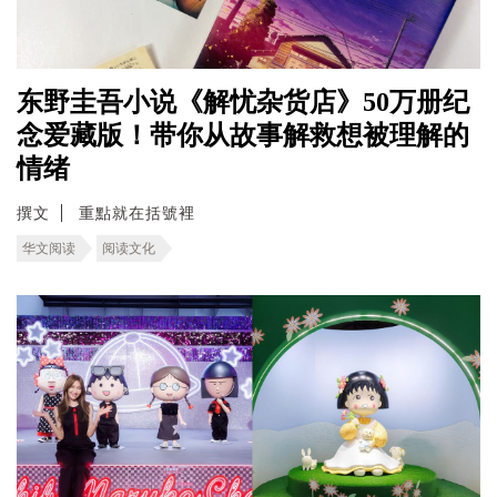
东野圭吾小说《解忧杂货店》50万册纪
念爱藏版！带你从故事解救想被理解的
情绪
撰文
重點就在括號裡
华文阅读
阅读文化