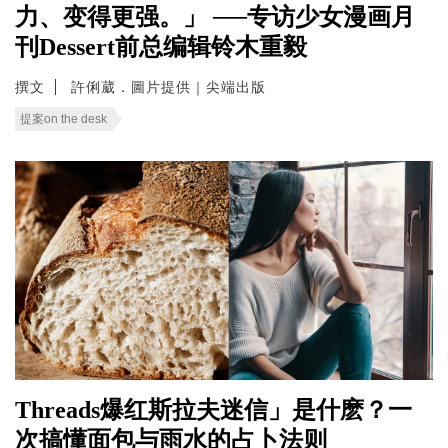
力、变得更强。」 ──专访少女漫画月
刊Dessert前总编辑铃木重毅
撰文
許俐葳．圖片提供｜尖端出版
提案on the desk
Threads爆红斯拉夫迷信」是什麽？一
次搞懂面包与雨水的占卜法则