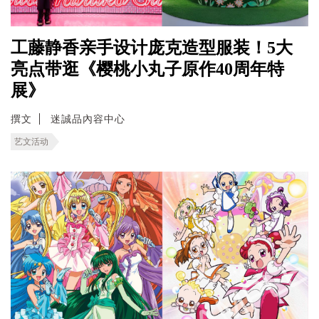
工藤静香亲手设计庞克造型服装！5大
亮点带逛《樱桃小丸子原作40周年特
展》
撰文
迷誠品內容中心
艺文活动