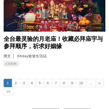
全台最灵验的月老庙！收藏必拜庙宇与
参拜顺序，祈求好姻缘
撰文
KKday旅遊生活誌
人文社科
1
2
3
4
5
6
7
8
9
10
…
»
»»