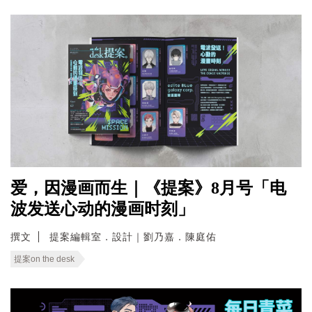
爱，因漫画而生｜《提案》8月号「电
波发送心动的漫画时刻」
撰文
提案編輯室．設計｜劉乃嘉．陳庭佑
提案on the desk