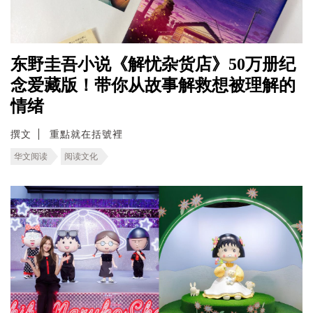
东野圭吾小说《解忧杂货店》50万册纪
念爱藏版！带你从故事解救想被理解的
情绪
撰文
重點就在括號裡
华文阅读
阅读文化