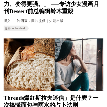
力、变得更强。」 ──专访少女漫画月
刊Dessert前总编辑铃木重毅
撰文
許俐葳．圖片提供｜尖端出版
提案on the desk
Threads爆红斯拉夫迷信」是什麽？一
次搞懂面包与雨水的占卜法则