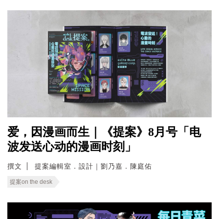
爱，因漫画而生｜《提案》8月号「电
波发送心动的漫画时刻」
撰文
提案編輯室．設計｜劉乃嘉．陳庭佑
提案on the desk