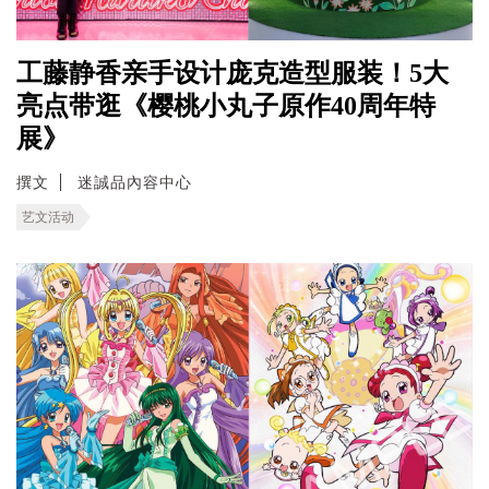
工藤静香亲手设计庞克造型服装！5大
亮点带逛《樱桃小丸子原作40周年特
展》
撰文
迷誠品內容中心
艺文活动