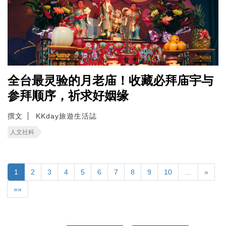
全台最灵验的月老庙！收藏必拜庙宇与
参拜顺序，祈求好姻缘
撰文
KKday旅遊生活誌
人文社科
1
2
3
4
5
6
7
8
9
10
…
»
»»