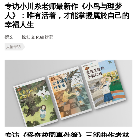
专访小川糸老师最新作《小鸟与理梦
人》：唯有活着，才能掌握属於自己的
幸福人生
撰文
悅知文化編輯部
人物专访
专访《怪奇校园事件簿》三部曲作者林