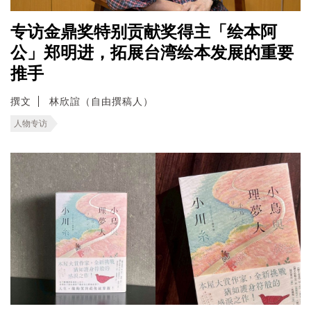
专访金鼎奖特别贡献奖得主「绘本阿
公」郑明进，拓展台湾绘本发展的重要
推手
撰文
林欣誼（自由撰稿人）
人物专访