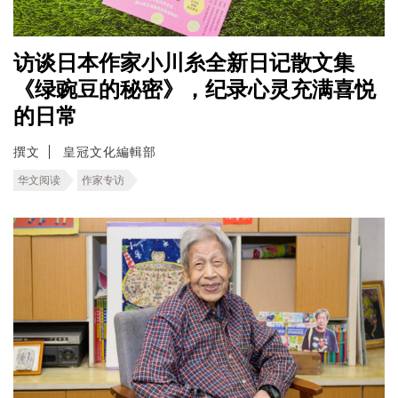
访谈日本作家小川糸全新日记散文集
《绿豌豆的秘密》，纪录心灵充满喜悦
的日常
撰文
皇冠文化編輯部
华文阅读
作家专访