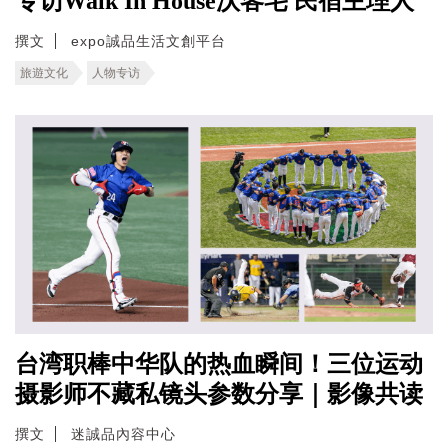
专访Walk In House沃客宅 民宿主理人
撰文
expo誠品生活文創平台
旅遊文化
人物专访
台湾职棒中华队的热血瞬间！三位运动
摄影师不藏私镜头参数分享｜影像共读
撰文
迷誠品內容中心