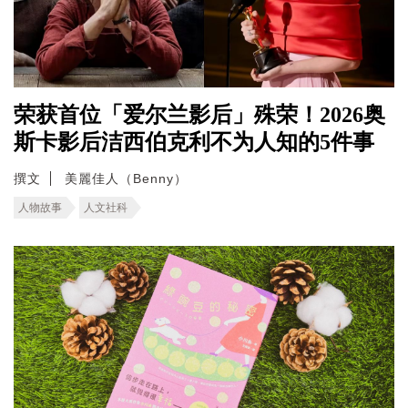
荣获首位「爱尔兰影后」殊荣！2026奥
斯卡影后洁西伯克利不为人知的5件事
撰文
美麗佳人（Benny）
人物故事
人文社科