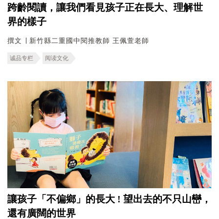
跨齡閱讀，讓我們看見孩子正在長大、理解世
界的樣子
撰文 ∣ 新竹縣二重國中閱推教師 王佩萱老師
诚品专栏
阅读文化
讓孩子「不偏鄉」的長大 ! 望出去的不只山巒，
還有廣闊的世界