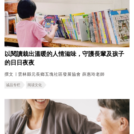
以閱讀栽出溫暖的人情滋味，守護長輩及孩子
的日日夜夜
撰文 ∣ 雲林縣元長鄉五塊社區發展協會 薛惠玲老師
诚品专栏
阅读文化