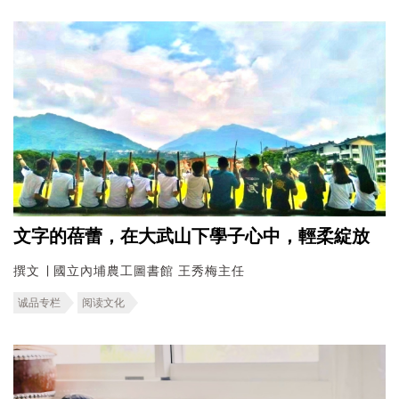
文字的蓓蕾，在大武山下學子心中，輕柔綻放
撰文 ∣ 國立內埔農工圖書館 王秀梅主任
诚品专栏
阅读文化