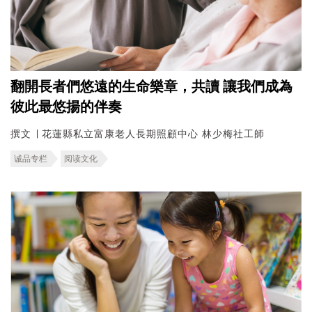
翻開長者們悠遠的生命樂章，共讀 讓我們成為
彼此最悠揚的伴奏
撰文 ∣ 花蓮縣私立富康老人長期照顧中心 林少梅社工師
诚品专栏
阅读文化