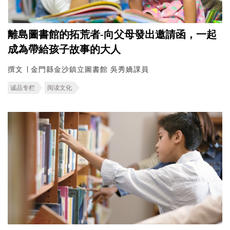
離島圖書館的拓荒者-向父母發出邀請函，一起
成為帶給孩子故事的大人
撰文 ∣ 金門縣金沙鎮立圖書館 吳秀嬌課員
诚品专栏
阅读文化